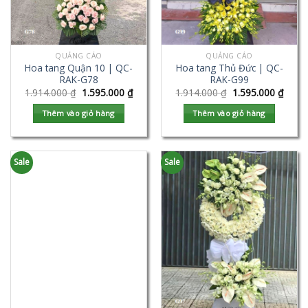
QUẢNG CÁO
QUẢNG CÁO
Hoa tang Quận 10 | QC-
Hoa tang Thủ Đức | QC-
RAK-G78
RAK-G99
1.914.000
₫
1.595.000
₫
1.914.000
₫
1.595.000
₫
Thêm vào giỏ hàng
Thêm vào giỏ hàng
Sale
Sale