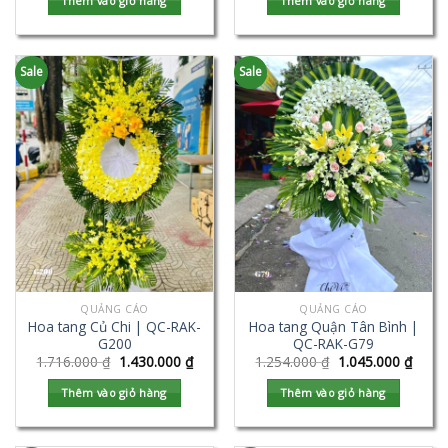
Thêm vào giỏ hàng
Thêm vào giỏ hàng
Sale
Sale
QUẢNG CÁO
QUẢNG CÁO
Hoa tang Củ Chi | QC-RAK-
Hoa tang Quận Tân Bình |
G200
QC-RAK-G79
1.716.000
₫
1.430.000
₫
1.254.000
₫
1.045.000
₫
Thêm vào giỏ hàng
Thêm vào giỏ hàng