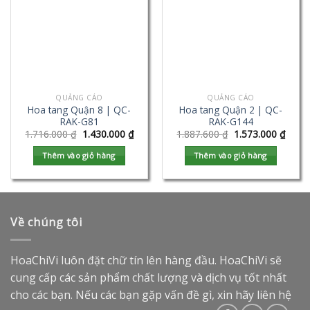
QUẢNG CÁO
QUẢNG CÁO
Hoa tang Quận 8 | QC-
Hoa tang Quận 2 | QC-
RAK-G81
RAK-G144
1.716.000
₫
1.430.000
₫
1.887.600
₫
1.573.000
₫
Thêm vào giỏ hàng
Thêm vào giỏ hàng
Về chúng tôi
HoaChiVi luôn đặt chữ tín lên hàng đầu. HoaChiVi sẽ
cung cấp các sản phẩm chất lượng và dịch vụ tốt nhất
cho các bạn. Nếu các bạn gặp vấn đề gì, xin hãy liên hệ