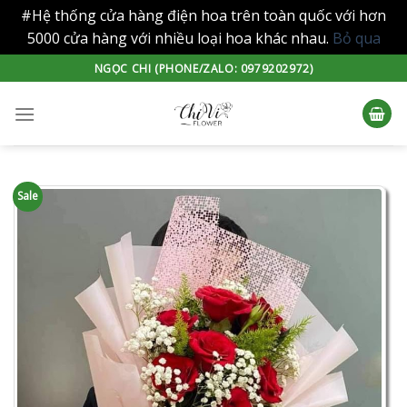
#Hệ thống cửa hàng điện hoa trên toàn quốc với hơn
5000 cửa hàng với nhiều loại hoa khác nhau.
Bỏ qua
Skip
NGỌC CHI (PHONE/ZALO: 0979202972)
to
content
Sale