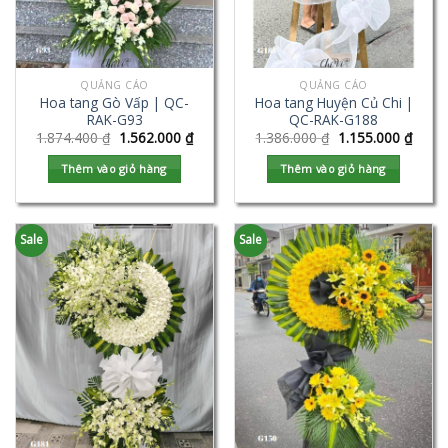
QUẢNG CÁO
QUẢNG CÁO
Hoa tang Gò Vấp | QC-
Hoa tang Huyện Củ Chi |
RAK-G93
QC-RAK-G188
1.874.400
₫
1.562.000
₫
1.386.000
₫
1.155.000
₫
Thêm vào giỏ hàng
Thêm vào giỏ hàng
Sale
Sale