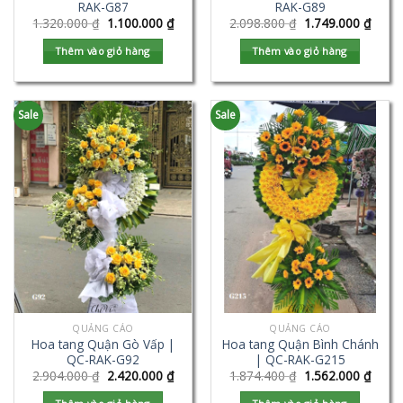
RAK-G87
RAK-G89
1.320.000
₫
1.100.000
₫
2.098.800
₫
1.749.000
₫
Thêm vào giỏ hàng
Thêm vào giỏ hàng
Sale
Sale
QUẢNG CÁO
QUẢNG CÁO
Hoa tang Quận Gò Vấp |
Hoa tang Quận Bình Chánh
QC-RAK-G92
| QC-RAK-G215
2.904.000
₫
2.420.000
₫
1.874.400
₫
1.562.000
₫