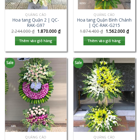
QUẢNG CÁO
QUẢNG CÁO
Hoa tang Quận 2 | QC-
Hoa tang Quận Bình Chánh
RAK-G97
| QC-RAK-G215
2.244.000
₫
1.870.000
₫
1.874.400
₫
1.562.000
₫
Thêm vào giỏ hàng
Thêm vào giỏ hàng
Sale
Sale
QUẢNG CÁO
QUẢNG CÁO