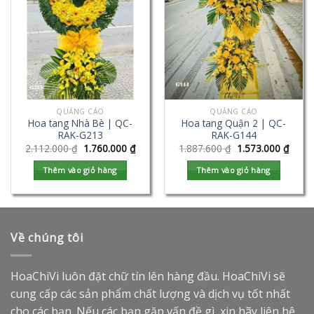
QUẢNG CÁO
QUẢNG CÁO
Hoa tang Nhà Bè | QC-
Hoa tang Quận 2 | QC-
RAK-G213
RAK-G144
2.112.000
₫
1.760.000
₫
1.887.600
₫
1.573.000
₫
Thêm vào giỏ hàng
Thêm vào giỏ hàng
Về chúng tôi
HoaChiVi luôn đặt chữ tín lên hàng đầu. HoaChiVi sẽ
cung cấp các sản phẩm chất lượng và dịch vụ tốt nhất
cho các bạn. Nếu các bạn gặp vấn đề gì, xin hãy liên hệ