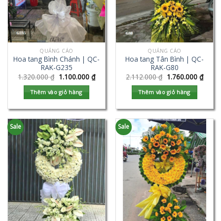
QUẢNG CÁO
QUẢNG CÁO
Hoa tang Bình Chánh | QC-
Hoa tang Tân Bình | QC-
RAK-G235
RAK-G80
1.320.000
₫
1.100.000
₫
2.112.000
₫
1.760.000
₫
Thêm vào giỏ hàng
Thêm vào giỏ hàng
Sale
Sale