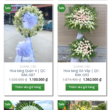
Sale
Sale
QUẢNG CÁO
QUẢNG CÁO
Hoa tang Quận 4 | QC-
Hoa tang Gò Vấp | QC-
RAK-G87
RAK-G93
1.320.000
₫
1.100.000
₫
1.874.400
₫
1.562.000
₫
Thêm vào giỏ hàng
Thêm vào giỏ hàng
Sale
Sale