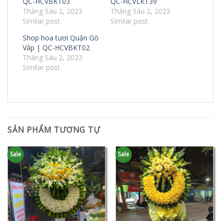
QC-HCVBKT03
QC-HCVLKT39
Tháng Sáu 2, 2023
Tháng Sáu 2, 2023
Similar post
Similar post
Shop hoa tươi Quận Gò
Vấp | QC-HCVBKT02
Tháng Sáu 2, 2023
Similar post
SẢN PHẨM TƯƠNG TỰ
Sale
Sale