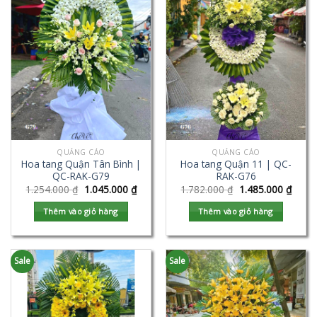
QUẢNG CÁO
QUẢNG CÁO
Hoa tang Quận Tân Bình |
Hoa tang Quận 11 | QC-
QC-RAK-G79
RAK-G76
1.254.000
₫
1.045.000
₫
1.782.000
₫
1.485.000
₫
Thêm vào giỏ hàng
Thêm vào giỏ hàng
Sale
Sale