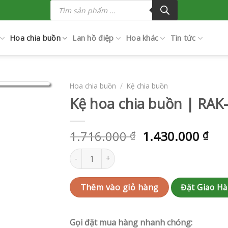
Tìm
kiếm
sản
phẩm
Hoa chia buồn
Lan hồ điệp
Hoa khác
Tin tức
Hoa chia buồn
/
Kệ chia buồn
Kệ hoa chia buồn | RAK
1.716.000
1.430.000
₫
₫
Kệ hoa chia buồn | RAK-G81 số lượng
Đặt Giao H
Thêm vào giỏ hàng
Gọi đặt mua hàng nhanh chóng: