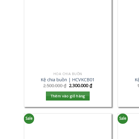
HOA CHIA BUỒN
Kệ chia buồn | HCVKCB01
K
2.500.000
₫
2.300.000
₫
Thêm vào giỏ hàng
Sale
Sale