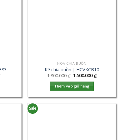
HOA CHIA BUỒN
G83
Kệ chia buồn | HCVKCB10
₫
1.800.000
₫
1.500.000
₫
Thêm vào giỏ hàng
Sale