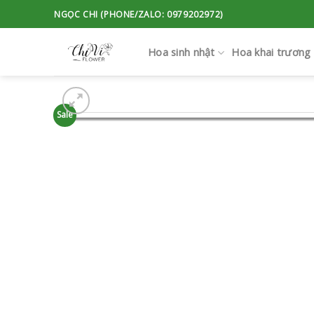
Skip
NGỌC CHI (PHONE/ZALO: 0979202972)
to
content
Hoa sinh nhật
Hoa khai trương
Sale