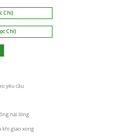
c Chi)
ọc Chi)
eo yêu cầu
ông hài lòng
u khi giao xong