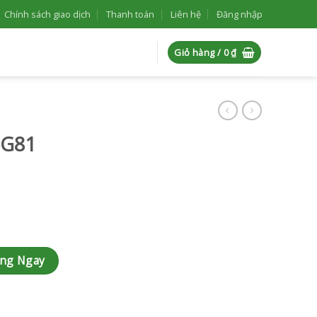
Chính sách giao dịch
Thanh toán
Liên hệ
Đăng nhập
Giỏ hàng /
0
₫
-G81
àng Ngay