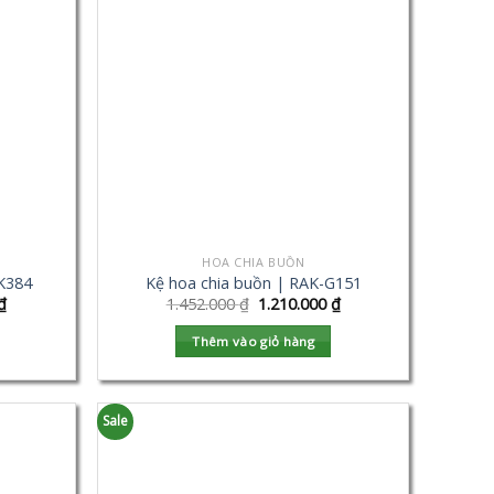
HOA CHIA BUỒN
AK384
Kệ hoa chia buồn | RAK-G151
₫
1.452.000
₫
1.210.000
₫
Thêm vào giỏ hàng
Sale