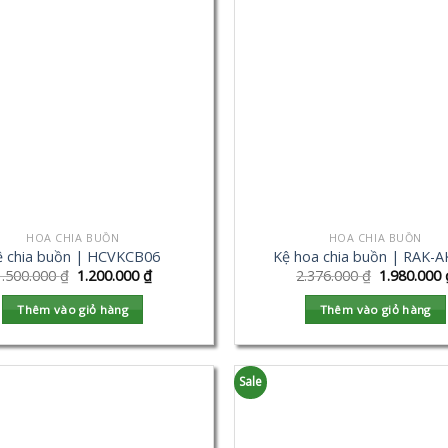
HOA CHIA BUỒN
HOA CHIA BUỒN
ệ chia buồn | HCVKCB06
Kệ hoa chia buồn | RAK-
1.500.000
₫
1.200.000
₫
2.376.000
₫
1.980.000
Thêm vào giỏ hàng
Thêm vào giỏ hàng
Sale