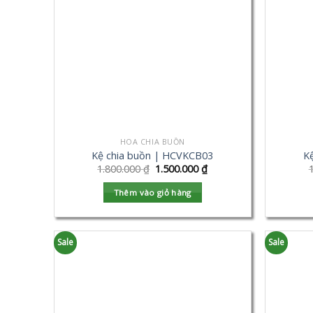
HOA CHIA BUỒN
Kệ chia buồn | HCVKCB03
K
1.800.000
₫
1.500.000
₫
Thêm vào giỏ hàng
Sale
Sale