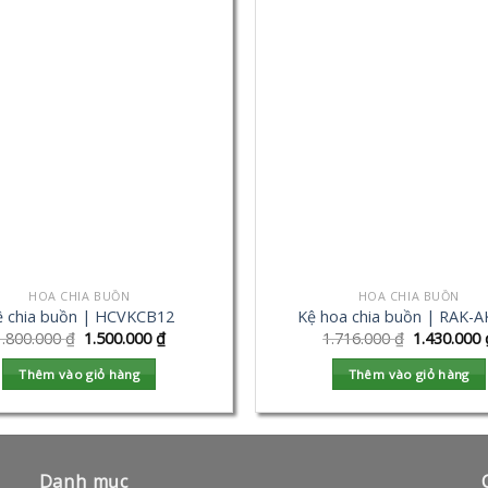
HOA CHIA BUỒN
HOA CHIA BUỒN
ệ chia buồn | HCVKCB12
Kệ hoa chia buồn | RAK-
1.800.000
₫
1.500.000
₫
1.716.000
₫
1.430.000
Thêm vào giỏ hàng
Thêm vào giỏ hàng
Danh mục