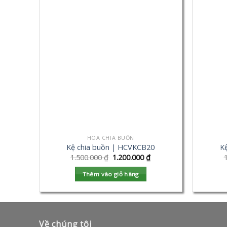
HOA CHIA BUỒN
Kệ chia buồn | HCVKCB20
K
1.500.000
₫
1.200.000
₫
Thêm vào giỏ hàng
Về chúng tôi