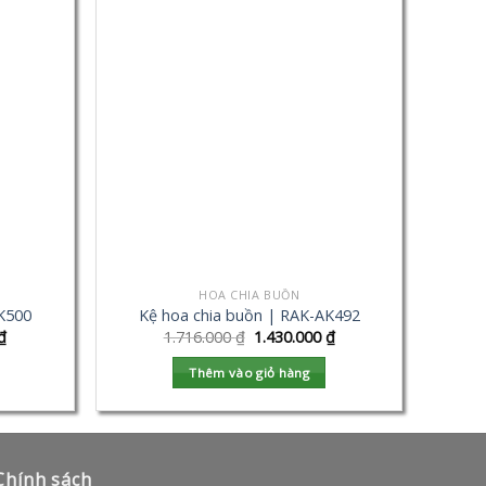
HOA CHIA BUỒN
AK500
Kệ hoa chia buồn | RAK-AK492
₫
1.716.000
₫
1.430.000
₫
Thêm vào giỏ hàng
Chính sách