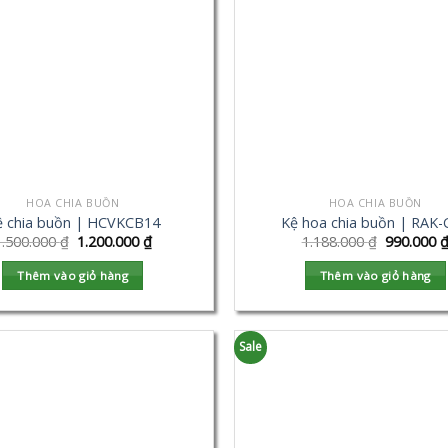
HOA CHIA BUỒN
HOA CHIA BUỒN
ệ chia buồn | HCVKCB14
Kệ hoa chia buồn | RAK-
1.500.000
₫
1.200.000
₫
1.188.000
₫
990.000
Thêm vào giỏ hàng
Thêm vào giỏ hàng
Sale