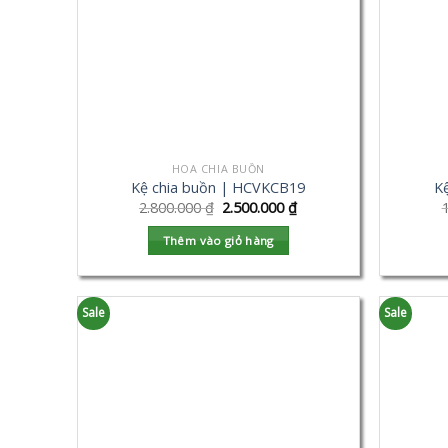
HOA CHIA BUỒN
Kệ chia buồn | HCVKCB19
K
2.800.000
₫
2.500.000
₫
Thêm vào giỏ hàng
Sale
Sale