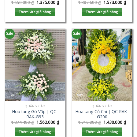
1.650.000
₫
1.375.000
₫
1.887.600
₫
1.573.000
₫
Thêm vào giỏ hàng
Thêm vào giỏ hàng
Sale
Sale
QUẢNG CÁO
QUẢNG CÁO
Hoa tang Gò Vấp | QC-
Hoa tang Củ Chi | QC-RAK-
RAK-G93
G200
1.874.400
₫
1.562.000
₫
1.716.000
₫
1.430.000
₫
Thêm vào giỏ hàng
Thêm vào giỏ hàng