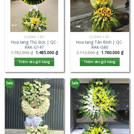
QUẢNG CÁO
QUẢNG CÁO
Hoa tang Thủ Đức | QC-
Hoa tang Tân Bình | QC-
RAK-G147
RAK-G80
1.782.000
₫
1.485.000
₫
2.112.000
₫
1.760.000
₫
Thêm vào giỏ hàng
Thêm vào giỏ hàng
Sale
Sale