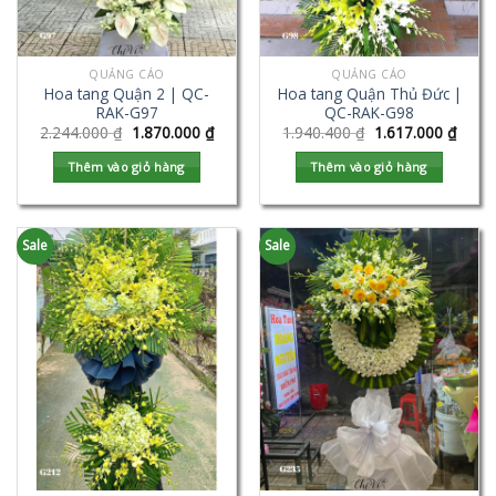
QUẢNG CÁO
QUẢNG CÁO
Hoa tang Quận 2 | QC-
Hoa tang Quận Thủ Đức |
RAK-G97
QC-RAK-G98
2.244.000
₫
1.870.000
₫
1.940.400
₫
1.617.000
₫
Thêm vào giỏ hàng
Thêm vào giỏ hàng
Sale
Sale