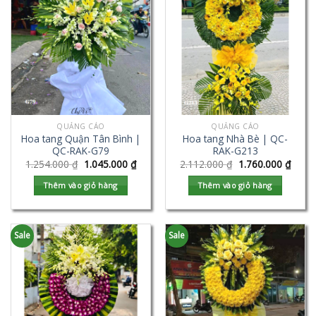
QUẢNG CÁO
QUẢNG CÁO
Hoa tang Quận Tân Bình |
Hoa tang Nhà Bè | QC-
QC-RAK-G79
RAK-G213
1.254.000
₫
1.045.000
₫
2.112.000
₫
1.760.000
₫
Thêm vào giỏ hàng
Thêm vào giỏ hàng
Sale
Sale