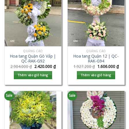
QUẢNG CÁO
QUẢNG CÁO
Hoa tang Quận Gò Vấp |
Hoa tang Quận 12 | QC-
QC-RAK-G92
RAK-G94
2.904.000
₫
2.420.000
₫
1.927.200
₫
1.606.000
₫
Thêm vào giỏ hàng
Thêm vào giỏ hàng
Sale
Sale