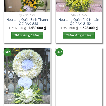
QUẢNG CÁO
QUẢNG CÁO
Hoa tang Quận Bình Thạnh
Hoa tang Quận Phú Nhuận
| QC-RAK-G88
| QC-RAK-G152
1.716.000
₫
1.430.000
₫
1.953.600
₫
1.628.000
₫
Thêm vào giỏ hàng
Thêm vào giỏ hàng
Sale
Sale