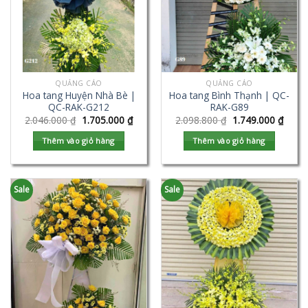
QUẢNG CÁO
QUẢNG CÁO
Hoa tang Huyện Nhà Bè |
Hoa tang Bình Thạnh | QC-
QC-RAK-G212
RAK-G89
2.046.000
₫
1.705.000
₫
2.098.800
₫
1.749.000
₫
Thêm vào giỏ hàng
Thêm vào giỏ hàng
Sale
Sale