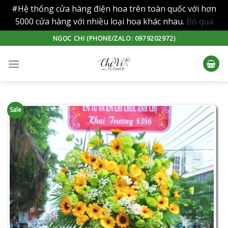
#Hệ thống cửa hàng điện hoa trên toàn quốc với hơn
5000 cửa hàng với nhiều loại hoa khác nhau.
Bỏ qua
Skip
NGỌC CHI (PHONE/ZALO: 0979202972)
to
content
Sale