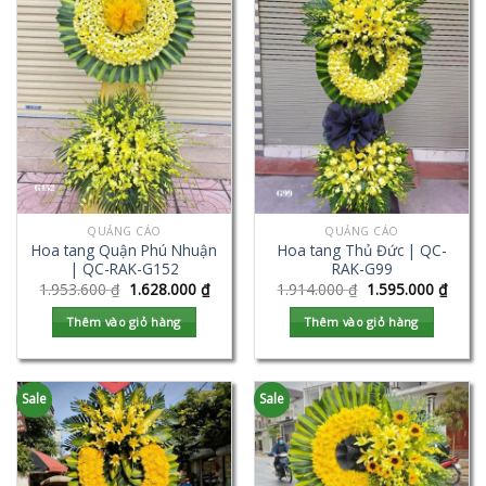
QUẢNG CÁO
QUẢNG CÁO
Hoa tang Quận Phú Nhuận
Hoa tang Thủ Đức | QC-
| QC-RAK-G152
RAK-G99
1.953.600
₫
1.628.000
₫
1.914.000
₫
1.595.000
₫
Thêm vào giỏ hàng
Thêm vào giỏ hàng
Sale
Sale