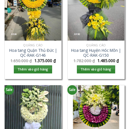
QUẢNG CÁO
QUẢNG CÁO
Hoa tang Quận Thủ Đức |
Hoa tang Huyện Hóc Môn |
QC-RAK-G146
QC-RAK-G150
1.650.000
₫
1.375.000
₫
1.782.000
₫
1.485.000
₫
Thêm vào giỏ hàng
Thêm vào giỏ hàng
Sale
Sale