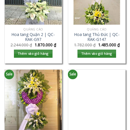
QUẢNG CÁO
QUẢNG CÁO
Hoa tang Quận 2 | QC-
Hoa tang Thủ Đức | QC-
RAK-G97
RAK-G147
2.244.000
₫
1.870.000
₫
1.782.000
₫
1.485.000
₫
Thêm vào giỏ hàng
Thêm vào giỏ hàng
Sale
Sale