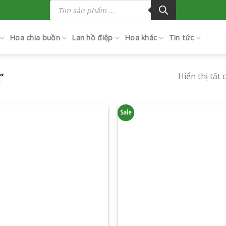
Tìm
kiếm
sản
phẩm
Hoa chia buồn
Lan hồ điệp
Hoa khác
Tin tức
Hiển thị tất 
”
Sale