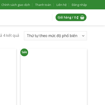
Chính sách giao dịch
Thanh toán
Liên hệ
Đăng nhập
Giỏ hàng /
0
₫
cả 4 kết quả
Sale