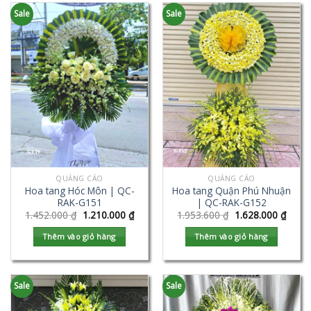
Sale
Sale
QUẢNG CÁO
QUẢNG CÁO
Hoa tang Hóc Môn | QC-
Hoa tang Quận Phú Nhuận
RAK-G151
| QC-RAK-G152
1.452.000
₫
1.210.000
₫
1.953.600
₫
1.628.000
₫
Thêm vào giỏ hàng
Thêm vào giỏ hàng
Sale
Sale