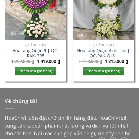
QUẢNG CÁO
QUẢNG CÁO
Hoa tang Quận 9 | QC-
Hoa tang Quận Bình Tân |
RAK-G95
QC-RAK-G181
1.702.800
₫
1.419.000
₫
2.178.000
₫
1.815.000
₫
Thêm vào giỏ hàng
Thêm vào giỏ hàng
Về chúng tôi
HoaChiVi luôn đặt chữ tín lên hàng đầu. HoaChiVi sẽ
cung cấp các sản phẩm chất lượng và dịch vụ tốt nhất
cho các bạn. Nếu các bạn gặp vấn đề gì, xin hãy liên hệ