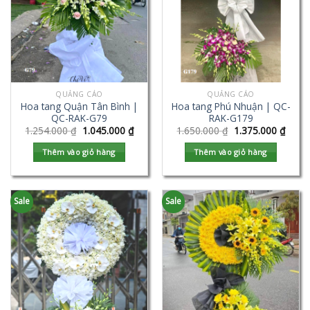
QUẢNG CÁO
QUẢNG CÁO
Hoa tang Quận Tân Bình |
Hoa tang Phú Nhuận | QC-
QC-RAK-G79
RAK-G179
1.254.000
₫
1.045.000
₫
1.650.000
₫
1.375.000
₫
Thêm vào giỏ hàng
Thêm vào giỏ hàng
Sale
Sale