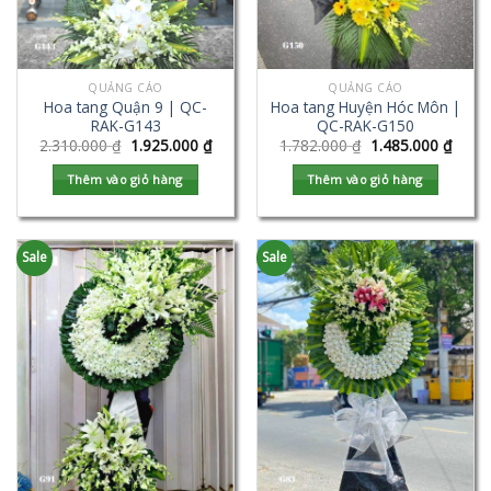
QUẢNG CÁO
QUẢNG CÁO
Hoa tang Quận 9 | QC-
Hoa tang Huyện Hóc Môn |
RAK-G143
QC-RAK-G150
2.310.000
₫
1.925.000
₫
1.782.000
₫
1.485.000
₫
Thêm vào giỏ hàng
Thêm vào giỏ hàng
Sale
Sale