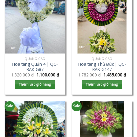
QUẢNG CÁO
QUẢNG CÁO
Hoa tang Quận 4 | QC-
Hoa tang Thủ Đức | QC-
RAK-G87
RAK-G147
1.320.000
₫
1.100.000
₫
1.782.000
₫
1.485.000
₫
Thêm vào giỏ hàng
Thêm vào giỏ hàng
Sale
Sale