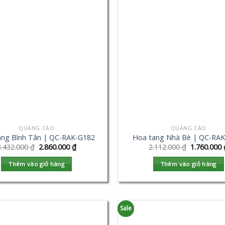
QUẢNG CÁO
QUẢNG CÁO
ang Bình Tân | QC-RAK-G182
Hoa tang Nhà Bè | QC-RA
3.432.000
₫
2.860.000
₫
2.112.000
₫
1.760.000
Thêm vào giỏ hàng
Thêm vào giỏ hàng
Sale