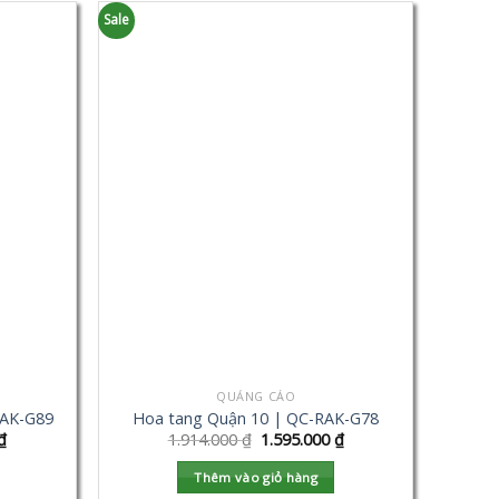
Sale
QUẢNG CÁO
RAK-G89
Hoa tang Quận 10 | QC-RAK-G78
₫
1.914.000
₫
1.595.000
₫
Thêm vào giỏ hàng