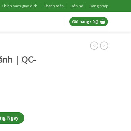
Chính sách giao dịch
Thanh toán
Liên hệ
Đăng nhập
Giỏ hàng /
0
₫
ánh | QC-
 lượng
àng Ngay