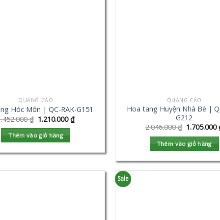
QUẢNG CÁO
QUẢNG CÁO
Hoa tang Huyện Nhà Bè | Q
ang Hóc Môn | QC-RAK-G151
G212
1.452.000
₫
1.210.000
₫
2.046.000
₫
1.705.000
Thêm vào giỏ hàng
Thêm vào giỏ hàng
Sale