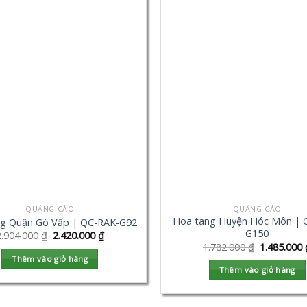
QUẢNG CÁO
QUẢNG CÁO
Hoa tang Huyện Hóc Môn | 
g Quận Gò Vấp | QC-RAK-G92
G150
2.904.000
₫
2.420.000
₫
1.782.000
₫
1.485.000
Thêm vào giỏ hàng
Thêm vào giỏ hàng