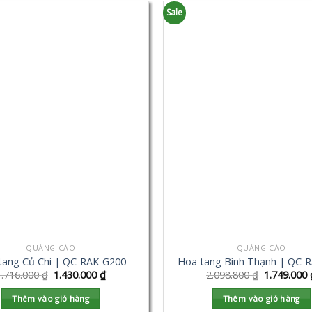
Sale
QUẢNG CÁO
QUẢNG CÁO
tang Củ Chi | QC-RAK-G200
Hoa tang Bình Thạnh | QC-
1.716.000
₫
1.430.000
₫
2.098.800
₫
1.749.000
Thêm vào giỏ hàng
Thêm vào giỏ hàng