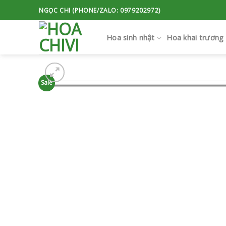
Skip
NGỌC CHI (PHONE/ZALO: 0979202972)
to
content
Hoa sinh nhật
Hoa khai trương
Sale