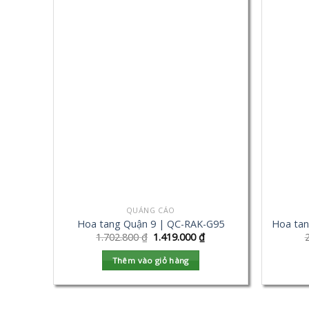
QUẢNG CÁO
Hoa tang Quận 9 | QC-RAK-G95
Hoa tan
1.702.800
₫
1.419.000
₫
Thêm vào giỏ hàng