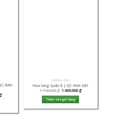
QUẢNG CÁO
QC-RAK-
Hoa tang Quận 8 | QC-RAK-G81
1.716.000
₫
1.430.000
₫
₫
Thêm vào giỏ hàng