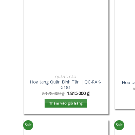
QUẢNG CÁO
Hoa tang Quận Bình Tân | QC-RAK-
Hoa t
G181
2.178.000
₫
1.815.000
₫
Thêm vào giỏ hàng
Sale
Sale