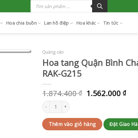
Tìm
kiếm
sản
phẩm
Hoa chia buồn
Lan hồ điệp
Hoa khác
Tin tức
Quảng cáo
Hoa tang Quận Bình Ch
RAK-G215
1.874.400
1.562.000
₫
₫
Hoa tang Quận Bình Chánh | QC-RAK-G215 số
Đặt Giao H
Thêm vào giỏ hàng