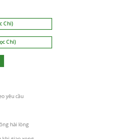
c Chi)
ọc Chi)
eo yêu cầu
ông hài lòng
u khi giao xong