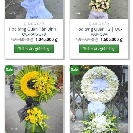
QUẢNG CÁO
QUẢNG CÁO
Hoa tang Quận Tân Bình |
Hoa tang Quận 12 | QC-
QC-RAK-G79
RAK-G94
1.254.000
₫
1.045.000
₫
1.927.200
₫
1.606.000
₫
Thêm vào giỏ hàng
Thêm vào giỏ hàng
Sale
Sale