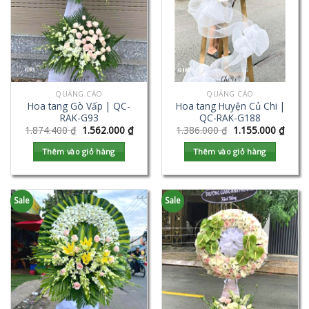
QUẢNG CÁO
QUẢNG CÁO
Hoa tang Gò Vấp | QC-
Hoa tang Huyện Củ Chi |
RAK-G93
QC-RAK-G188
1.874.400
₫
1.562.000
₫
1.386.000
₫
1.155.000
₫
Thêm vào giỏ hàng
Thêm vào giỏ hàng
Sale
Sale