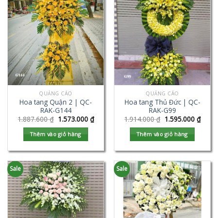
QUẢNG CÁO
QUẢNG CÁO
Hoa tang Quận 2 | QC-
Hoa tang Thủ Đức | QC-
RAK-G144
RAK-G99
1.887.600
₫
1.573.000
₫
1.914.000
₫
1.595.000
₫
Thêm vào giỏ hàng
Thêm vào giỏ hàng
Sale
Sale