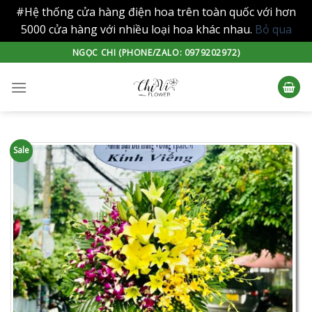
#Hệ thống cửa hàng điện hoa trên toàn quốc với hơn
5000 cửa hàng với nhiều loại hoa khác nhau.
Bỏ qua
Skip
NGỌC CHI (PHONE/ZALO: 0979202972)
to
content
Sale