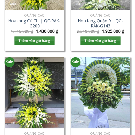
QUẢNG CÁO
QUẢNG CÁO
Hoa tang Củ Chi | QC-RAK-
Hoa tang Quận 9 | QC-
G200
RAK-G143
1.716.000
₫
1.430.000
₫
2.310.000
₫
1.925.000
₫
Thêm vào giỏ hàng
Thêm vào giỏ hàng
Sale
Sale
QUẢNG CÁO
QUẢNG CÁO