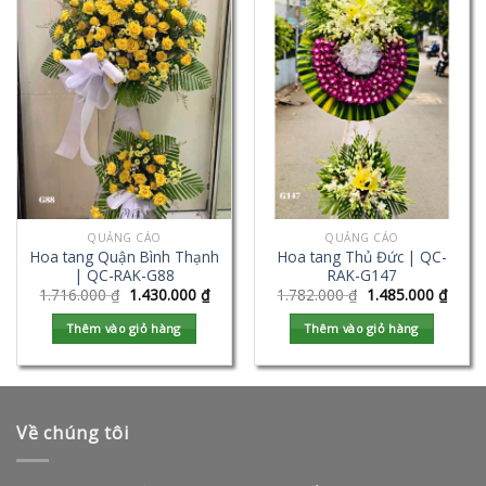
QUẢNG CÁO
QUẢNG CÁO
Hoa tang Quận Bình Thạnh
Hoa tang Thủ Đức | QC-
| QC-RAK-G88
RAK-G147
1.716.000
₫
1.430.000
₫
1.782.000
₫
1.485.000
₫
Thêm vào giỏ hàng
Thêm vào giỏ hàng
Về chúng tôi