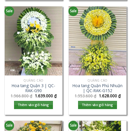
Sale
Sale
QUẢNG CÁO
QUẢNG CÁO
Hoa tang Quận 3 | QC-
Hoa tang Quận Phú Nhuận
RAK-G90
| QC-RAK-G152
1.966.800
₫
1.639.000
₫
1.953.600
₫
1.628.000
₫
Thêm vào giỏ hàng
Thêm vào giỏ hàng
Sale
Sale