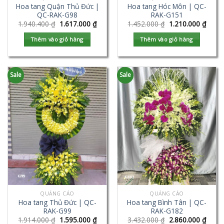
Hoa tang Quận Thủ Đức |
Hoa tang Hóc Môn | QC-
QC-RAK-G98
RAK-G151
1.940.400
₫
1.617.000
₫
1.452.000
₫
1.210.000
₫
Thêm vào giỏ hàng
Thêm vào giỏ hàng
Sale
Sale
QUẢNG CÁO
QUẢNG CÁO
Hoa tang Thủ Đức | QC-
Hoa tang Bình Tân | QC-
RAK-G99
RAK-G182
1.914.000
₫
1.595.000
₫
3.432.000
₫
2.860.000
₫