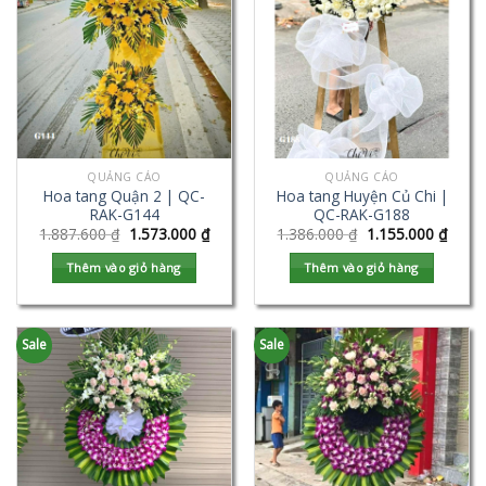
QUẢNG CÁO
QUẢNG CÁO
Hoa tang Quận 2 | QC-
Hoa tang Huyện Củ Chi |
RAK-G144
QC-RAK-G188
1.887.600
₫
1.573.000
₫
1.386.000
₫
1.155.000
₫
Thêm vào giỏ hàng
Thêm vào giỏ hàng
Sale
Sale