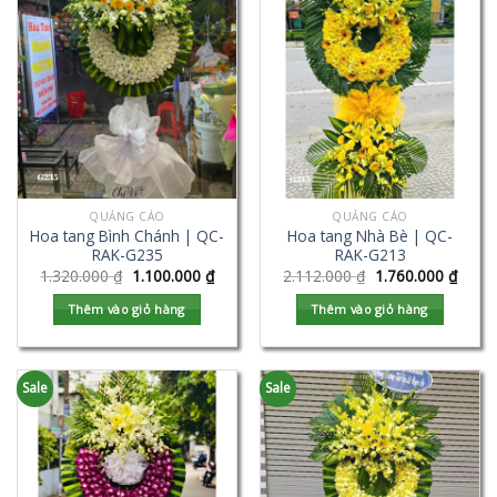
QUẢNG CÁO
QUẢNG CÁO
Hoa tang Bình Chánh | QC-
Hoa tang Nhà Bè | QC-
RAK-G235
RAK-G213
1.320.000
₫
1.100.000
₫
2.112.000
₫
1.760.000
₫
Thêm vào giỏ hàng
Thêm vào giỏ hàng
Sale
Sale