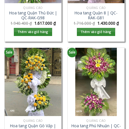
QUẢNG CÁO
QUẢNG CÁO
Hoa tang Quận Thủ Đức |
Hoa tang Quận 8 | QC-
QC-RAK-G98
RAK-G81
1.940.400
₫
1.617.000
₫
1.716.000
₫
1.430.000
₫
Thêm vào giỏ hàng
Thêm vào giỏ hàng
Sale
Sale
QUẢNG CÁO
QUẢNG CÁO
Hoa tang Quận Gò Vấp |
Hoa tang Phú Nhuận | QC-