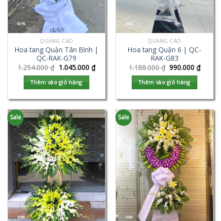
QUẢNG CÁO
QUẢNG CÁO
Hoa tang Quận Tân Bình |
Hoa tang Quận 6 | QC-
QC-RAK-G79
RAK-G83
1.254.000
₫
1.045.000
₫
1.188.000
₫
990.000
₫
Thêm vào giỏ hàng
Thêm vào giỏ hàng
Sale
Sale