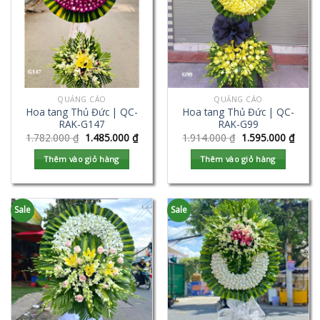
QUẢNG CÁO
QUẢNG CÁO
Hoa tang Thủ Đức | QC-
Hoa tang Thủ Đức | QC-
RAK-G147
RAK-G99
1.782.000
₫
1.485.000
₫
1.914.000
₫
1.595.000
₫
Thêm vào giỏ hàng
Thêm vào giỏ hàng
Sale
Sale