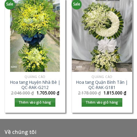
Sale
Sale
QUẢNG CÁO
QUẢNG CÁO
Hoa tang Huyện Nhà Bè |
Hoa tang Quận Bình Tân |
QC-RAK-G212
QC-RAK-G181
2.046.000
₫
1.705.000
₫
2.178.000
₫
1.815.000
₫
Thêm vào giỏ hàng
Thêm vào giỏ hàng
Về chúng tôi