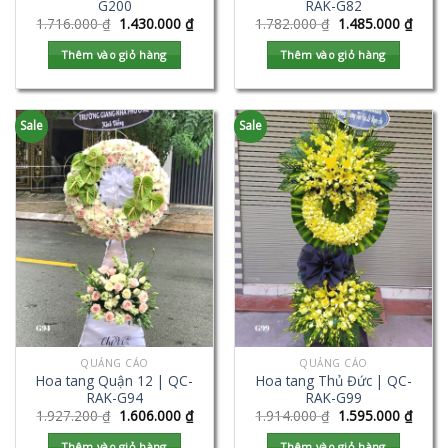
G200
RAK-G82
1.716.000
₫
1.430.000
₫
1.782.000
₫
1.485.000
₫
Thêm vào giỏ hàng
Thêm vào giỏ hàng
Sale
Sale
QUẢNG CÁO
QUẢNG CÁO
Hoa tang Quận 12 | QC-
Hoa tang Thủ Đức | QC-
RAK-G94
RAK-G99
1.927.200
₫
1.606.000
₫
1.914.000
₫
1.595.000
₫
Thêm vào giỏ hàng
Thêm vào giỏ hàng