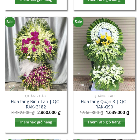
Sale
Sale
QUẢNG CÁO
QUẢNG CÁO
Hoa tang Bình Tân | QC-
Hoa tang Quận 3 | QC-
RAK-G182
RAK-G90
3.432.000
₫
2.860.000
₫
1.966.800
₫
1.639.000
₫
Thêm vào giỏ hàng
Thêm vào giỏ hàng