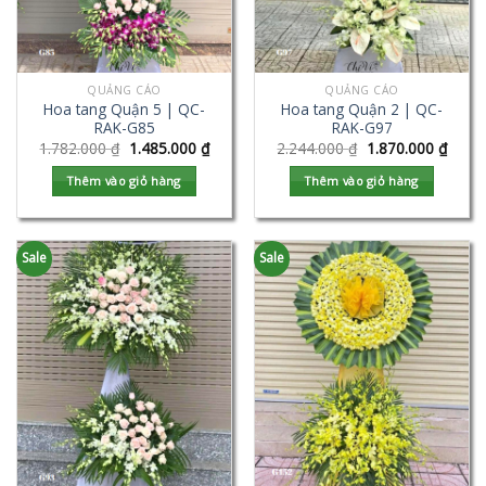
QUẢNG CÁO
QUẢNG CÁO
Hoa tang Quận 5 | QC-
Hoa tang Quận 2 | QC-
RAK-G85
RAK-G97
1.782.000
₫
1.485.000
₫
2.244.000
₫
1.870.000
₫
Thêm vào giỏ hàng
Thêm vào giỏ hàng
Sale
Sale