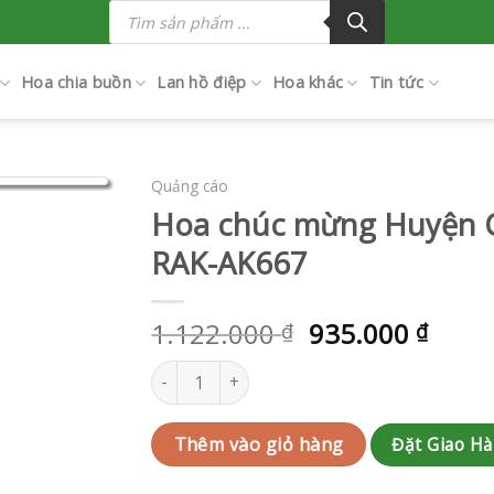
Tìm
kiếm
sản
phẩm
Hoa chia buồn
Lan hồ điệp
Hoa khác
Tin tức
Quảng cáo
Hoa chúc mừng Huyện C
RAK-AK667
1.122.000
935.000
₫
₫
Hoa chúc mừng Huyện Củ Chi | QC-RAK-AK667
Đặt Giao H
Thêm vào giỏ hàng