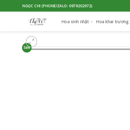
Skip
NGỌC CHI (PHONE/ZALO: 0979202972)
to
content
Hoa sinh nhật
Hoa khai trương
Sale