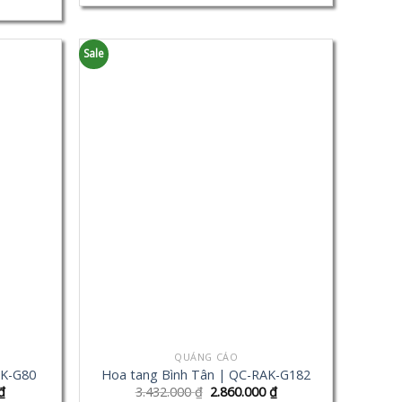
Sale
QUẢNG CÁO
AK-G80
Hoa tang Bình Tân | QC-RAK-G182
₫
3.432.000
₫
2.860.000
₫