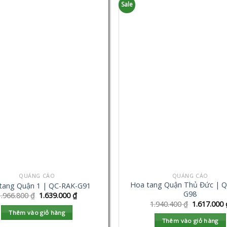
Sale
QUẢNG CÁO
QUẢNG CÁO
Hoa tang Quận Thủ Đức | Q
tang Quận 1 | QC-RAK-G91
G98
1.966.800
₫
1.639.000
₫
1.940.400
₫
1.617.000
Thêm vào giỏ hàng
Thêm vào giỏ hàng