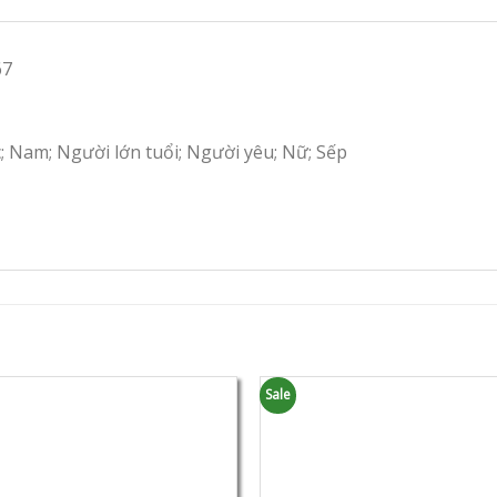
67
c; Nam; Người lớn tuổi; Người yêu; Nữ; Sếp
Sale