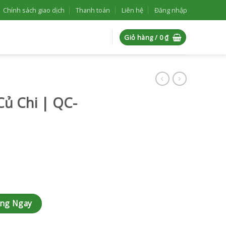
Chính sách giao dịch
Thanh toán
Liên hệ
Đăng nhập
Giỏ hàng /
0
₫
ủ Chi | QC-
 số lượng
àng Ngay