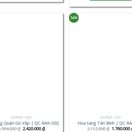
Sale
QUẢNG CÁO
QUẢNG CÁO
g Quận Gò Vấp | QC-RAK-G92
Hoa tang Tân Bình | QC-R
2.904.000
₫
2.420.000
₫
2.112.000
₫
1.760.000