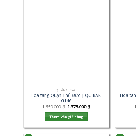
QUẢNG CÁO
Hoa tang Quận Thủ Đức | QC-RAK-
Hoa tan
G146
1.650.000
₫
1.375.000
₫
Thêm vào giỏ hàng