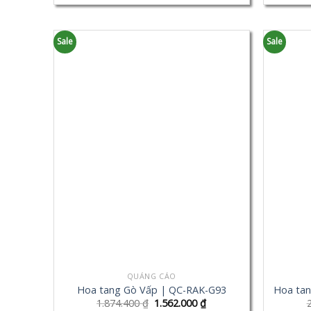
Sale
Sale
QUẢNG CÁO
Hoa tang Gò Vấp | QC-RAK-G93
Hoa tan
1.874.400
₫
1.562.000
₫