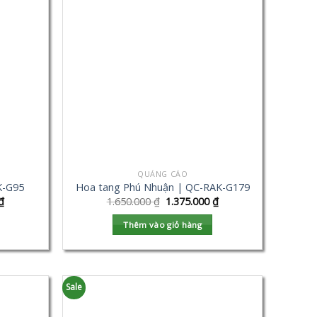
QUẢNG CÁO
K-G95
Hoa tang Phú Nhuận | QC-RAK-G179
₫
1.650.000
₫
1.375.000
₫
Thêm vào giỏ hàng
Sale