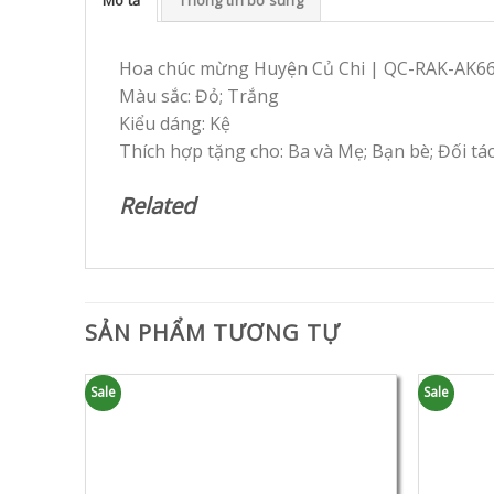
Hoa chúc mừng Huyện Củ Chi | QC-RAK-AK6
Màu sắc: Đỏ; Trắng
Kiểu dáng: Kệ
Thích hợp tặng cho: Ba và Mẹ; Bạn bè; Đối tá
Related
SẢN PHẨM TƯƠNG TỰ
Sale
Sale