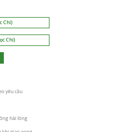
c Chi)
ọc Chi)
eo yêu cầu
ông hài lòng
u khi giao xong