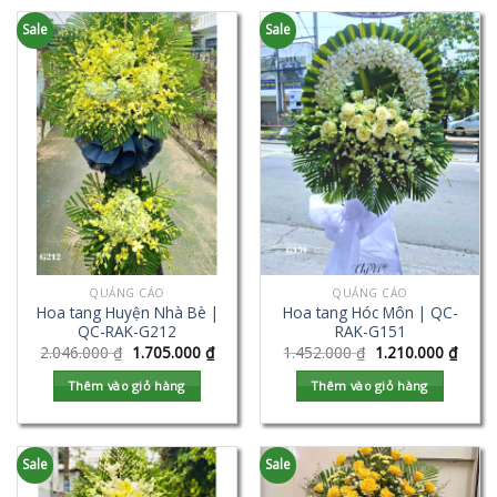
Sale
Sale
QUẢNG CÁO
QUẢNG CÁO
Hoa tang Huyện Nhà Bè |
Hoa tang Hóc Môn | QC-
QC-RAK-G212
RAK-G151
2.046.000
₫
1.705.000
₫
1.452.000
₫
1.210.000
₫
Thêm vào giỏ hàng
Thêm vào giỏ hàng
Sale
Sale