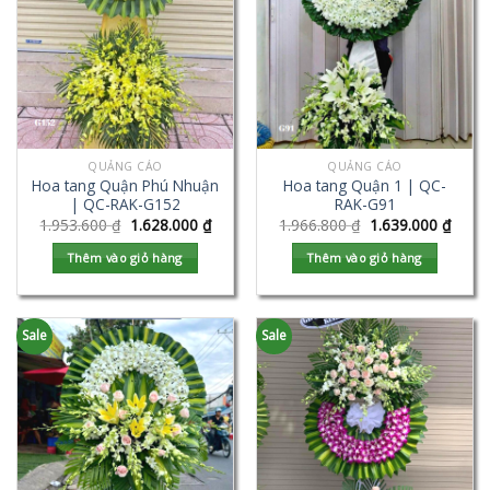
QUẢNG CÁO
QUẢNG CÁO
Hoa tang Quận Phú Nhuận
Hoa tang Quận 1 | QC-
| QC-RAK-G152
RAK-G91
1.953.600
₫
1.628.000
₫
1.966.800
₫
1.639.000
₫
Thêm vào giỏ hàng
Thêm vào giỏ hàng
Sale
Sale