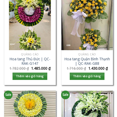
QUẢNG CÁO
QUẢNG CÁO
Hoa tang Thủ Đức | QC-
Hoa tang Quận Bình Thạnh
RAK-G147
| QC-RAK-G88
1.782.000
₫
1.485.000
₫
1.716.000
₫
1.430.000
₫
Thêm vào giỏ hàng
Thêm vào giỏ hàng
Sale
Sale