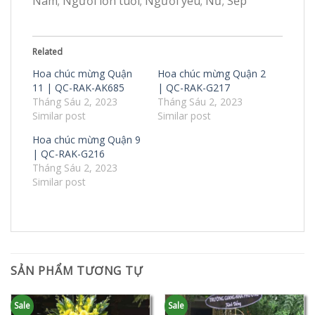
Nam; Người lớn tuổi; Người yêu; Nữ; Sếp
Related
Hoa chúc mừng Quận
Hoa chúc mừng Quận 2
11 | QC-RAK-AK685
| QC-RAK-G217
Tháng Sáu 2, 2023
Tháng Sáu 2, 2023
Similar post
Similar post
Hoa chúc mừng Quận 9
| QC-RAK-G216
Tháng Sáu 2, 2023
Similar post
SẢN PHẨM TƯƠNG TỰ
Sale
Sale