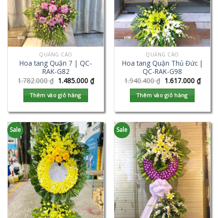
QUẢNG CÁO
QUẢNG CÁO
Hoa tang Quận 7 | QC-
Hoa tang Quận Thủ Đức |
RAK-G82
QC-RAK-G98
1.782.000
₫
1.485.000
₫
1.940.400
₫
1.617.000
₫
Thêm vào giỏ hàng
Thêm vào giỏ hàng
Sale
Sale