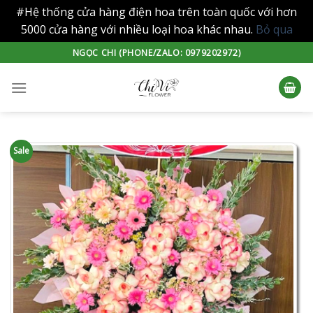
#Hệ thống cửa hàng điện hoa trên toàn quốc với hơn
5000 cửa hàng với nhiều loại hoa khác nhau.
Bỏ qua
Skip
NGỌC CHI (PHONE/ZALO: 0979202972)
to
content
Sale