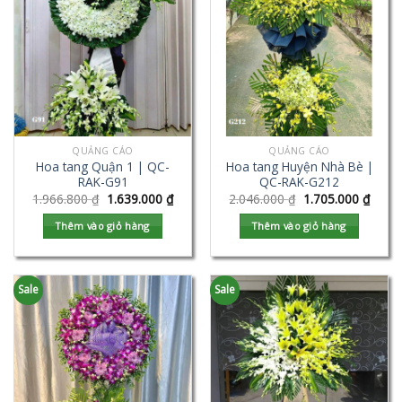
QUẢNG CÁO
QUẢNG CÁO
Hoa tang Quận 1 | QC-
Hoa tang Huyện Nhà Bè |
RAK-G91
QC-RAK-G212
1.966.800
₫
1.639.000
₫
2.046.000
₫
1.705.000
₫
Thêm vào giỏ hàng
Thêm vào giỏ hàng
Sale
Sale