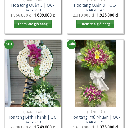
QUẢNG CÁO
QUẢNG CÁO
Hoa tang Quận 3 | QC-
Hoa tang Quận 9 | QC-
RAK-G90
RAK-G143
1.966.800
₫
1.639.000
₫
2.310.000
₫
1.925.000
₫
Thêm vào giỏ hàng
Thêm vào giỏ hàng
Sale
Sale
QUẢNG CÁO
QUẢNG CÁO
Hoa tang Bình Thạnh | QC-
Hoa tang Phú Nhuận | QC-
RAK-G89
RAK-G179
2.098.800
₫
1.749.000
₫
1.650.000
₫
1.375.000
₫