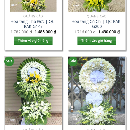
QUẢNG CÁO
QUẢNG CÁO
Hoa tang Thủ Đức | QC-
Hoa tang Củ Chi | QC-RAK-
RAK-G147
G200
1.782.000
₫
1.485.000
₫
1.716.000
₫
1.430.000
₫
Thêm vào giỏ hàng
Thêm vào giỏ hàng
Sale
Sale