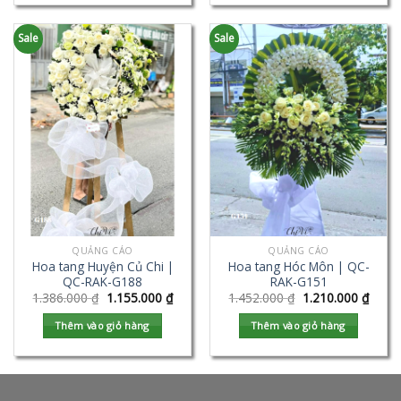
Sale
Sale
QUẢNG CÁO
QUẢNG CÁO
Hoa tang Huyện Củ Chi |
Hoa tang Hóc Môn | QC-
QC-RAK-G188
RAK-G151
1.386.000
₫
1.155.000
₫
1.452.000
₫
1.210.000
₫
Thêm vào giỏ hàng
Thêm vào giỏ hàng