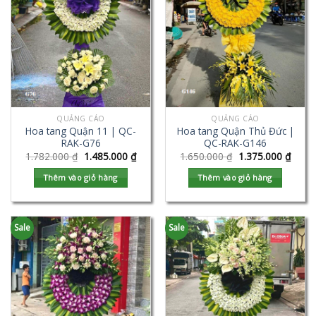
QUẢNG CÁO
QUẢNG CÁO
Hoa tang Quận 11 | QC-
Hoa tang Quận Thủ Đức |
RAK-G76
QC-RAK-G146
1.782.000
₫
1.485.000
₫
1.650.000
₫
1.375.000
₫
Thêm vào giỏ hàng
Thêm vào giỏ hàng
Sale
Sale