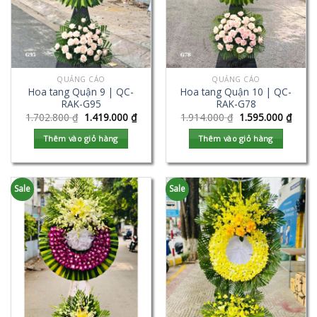
QUẢNG CÁO
QUẢNG CÁO
Hoa tang Quận 9 | QC-
Hoa tang Quận 10 | QC-
RAK-G95
RAK-G78
1.702.800
₫
1.419.000
₫
1.914.000
₫
1.595.000
₫
Thêm vào giỏ hàng
Thêm vào giỏ hàng
Sale
Sale