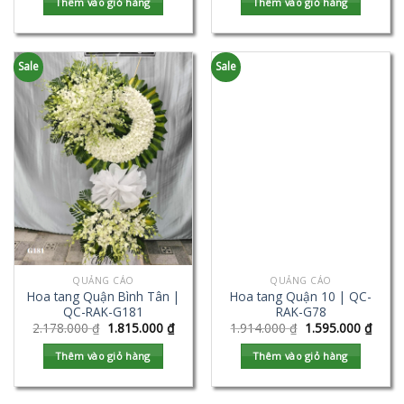
Thêm vào giỏ hàng
Thêm vào giỏ hàng
Sale
Sale
QUẢNG CÁO
QUẢNG CÁO
Hoa tang Quận Bình Tân |
Hoa tang Quận 10 | QC-
QC-RAK-G181
RAK-G78
2.178.000
₫
1.815.000
₫
1.914.000
₫
1.595.000
₫
Thêm vào giỏ hàng
Thêm vào giỏ hàng