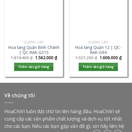
QUẢNG CÁO
QUẢNG CÁO
Hoa tang Quận Bình Chánh
Hoa tang Quận 12 | QC-
| QC-RAK-G215
RAK-G94
1.874.400
₫
1.562.000
₫
1.927.200
₫
1.606.000
₫
Thêm vào giỏ hàng
Thêm vào giỏ hàng
Về chúng tôi
HoaChiVi luôn đặt chữ tín lên hàng đầu. HoaChiVi sẽ
cung cấp các sản phẩm chất lượng và dịch vụ tốt nhất
cho các bạn. Nếu các bạn gặp vấn đề gì, xin hãy liên hệ