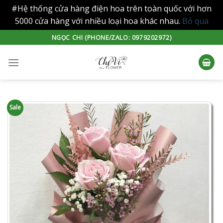
#Hệ thống cửa hàng điện hoa trên toàn quốc với hơn
5000 cửa hàng với nhiều loại hoa khác nhau.
Bỏ qua
Skip
NGỌC CHI (PHONE/ZALO: 0979202972)
to
content
Sale