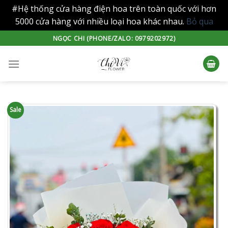
#Hệ thống cửa hàng điện hoa trên toàn quốc với hơn
5000 cửa hàng với nhiều loại hoa khác nhau.
Bỏ qua
Skip
NGỌC CHI (PHONE/ZALO: 0979202972)
to
content
Sale