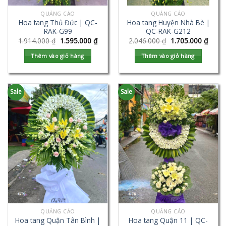
QUẢNG CÁO
QUẢNG CÁO
Hoa tang Thủ Đức | QC-
Hoa tang Huyện Nhà Bè |
RAK-G99
QC-RAK-G212
1.914.000
₫
1.595.000
₫
2.046.000
₫
1.705.000
₫
Thêm vào giỏ hàng
Thêm vào giỏ hàng
Sale
Sale
QUẢNG CÁO
QUẢNG CÁO
Hoa tang Quận Tân Bình |
Hoa tang Quận 11 | QC-