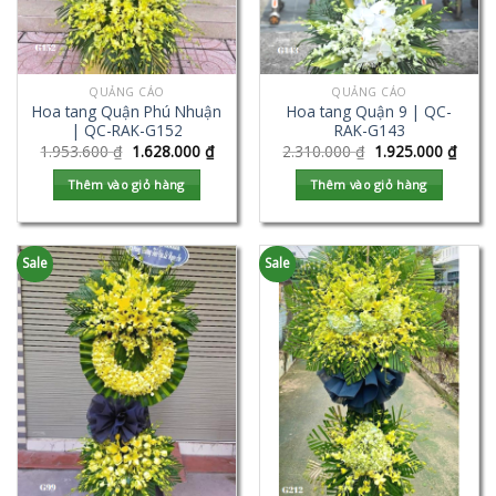
QUẢNG CÁO
QUẢNG CÁO
Hoa tang Quận Phú Nhuận
Hoa tang Quận 9 | QC-
| QC-RAK-G152
RAK-G143
1.953.600
₫
1.628.000
₫
2.310.000
₫
1.925.000
₫
Thêm vào giỏ hàng
Thêm vào giỏ hàng
Sale
Sale