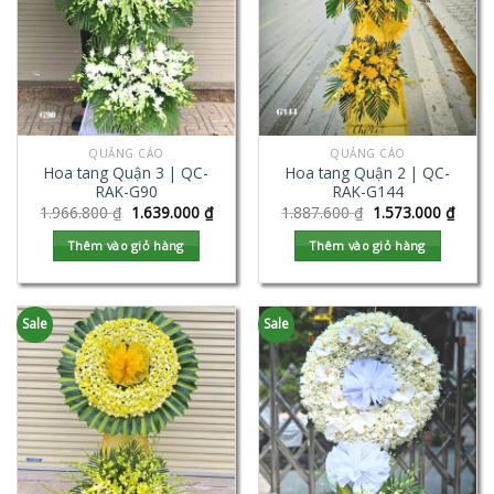
QUẢNG CÁO
QUẢNG CÁO
Hoa tang Quận 3 | QC-
Hoa tang Quận 2 | QC-
RAK-G90
RAK-G144
1.966.800
₫
1.639.000
₫
1.887.600
₫
1.573.000
₫
Thêm vào giỏ hàng
Thêm vào giỏ hàng
Sale
Sale