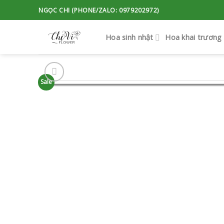
Skip
NGỌC CHI (PHONE/ZALO: 0979202972)
to
content
Hoa sinh nhật
Hoa khai trương
Sale