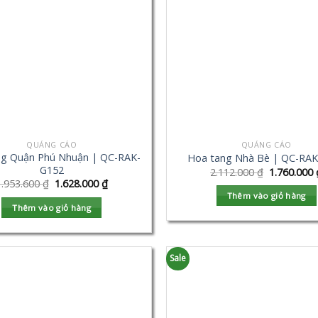
QUẢNG CÁO
QUẢNG CÁO
ng Quận Phú Nhuận | QC-RAK-
Hoa tang Nhà Bè | QC-RA
G152
2.112.000
₫
1.760.000
1.953.600
₫
1.628.000
₫
Thêm vào giỏ hàng
Thêm vào giỏ hàng
Sale