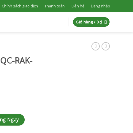
Chính sách giao dịch
Thanh toán
Liên hệ
Đăng nhập
Giỏ hàng /
0
₫
 QC-RAK-
ng
àng Ngay