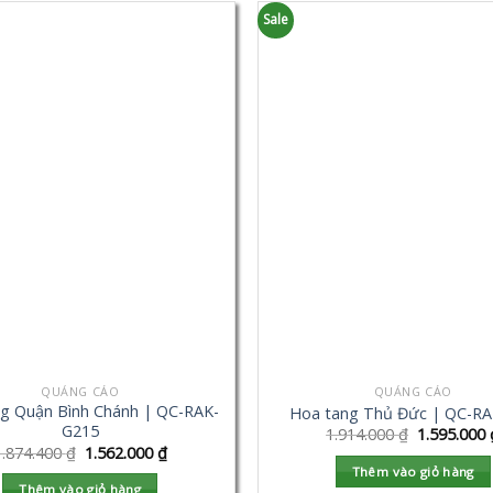
Sale
QUẢNG CÁO
QUẢNG CÁO
g Quận Bình Chánh | QC-RAK-
Hoa tang Thủ Đức | QC-R
G215
1.914.000
₫
1.595.000
1.874.400
₫
1.562.000
₫
Thêm vào giỏ hàng
Thêm vào giỏ hàng