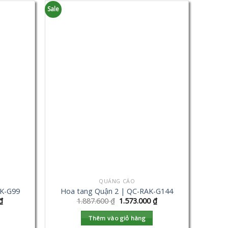
Sale
QUẢNG CÁO
AK-G99
Hoa tang Quận 2 | QC-RAK-G144
₫
1.887.600
₫
1.573.000
₫
Thêm vào giỏ hàng