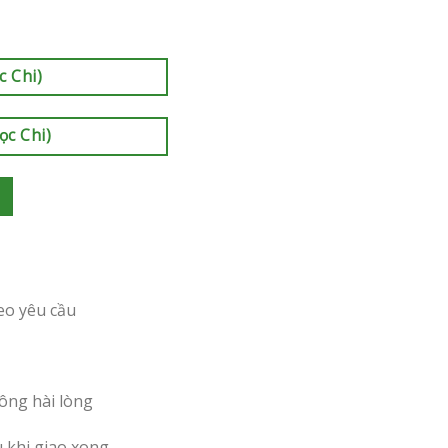
c Chi)
ọc Chi)
eo yêu cầu
ông hài lòng
u khi giao xong