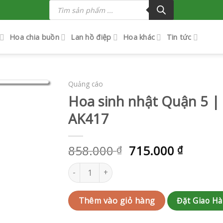
Tìm
kiếm
sản
phẩm
Hoa chia buồn
Lan hồ điệp
Hoa khác
Tin tức
Quảng cáo
Hoa sinh nhật Quận 5 |
AK417
858.000
715.000
₫
₫
Hoa sinh nhật Quận 5 | QC-RAK-AK417 số lượ
Đặt Giao H
Thêm vào giỏ hàng