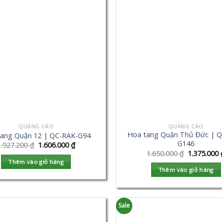
QUẢNG CÁO
QUẢNG CÁO
Hoa tang Quận Thủ Đức | Q
tang Quận 12 | QC-RAK-G94
G146
1.927.200
₫
1.606.000
₫
1.650.000
₫
1.375.000
Thêm vào giỏ hàng
Thêm vào giỏ hàng
Sale