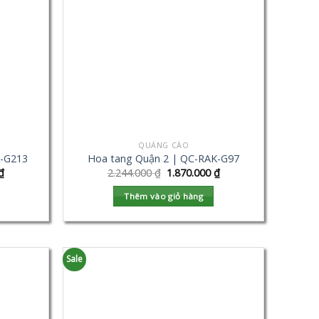
QUẢNG CÁO
K-G213
Hoa tang Quận 2 | QC-RAK-G97
₫
2.244.000
₫
1.870.000
₫
Thêm vào giỏ hàng
Sale