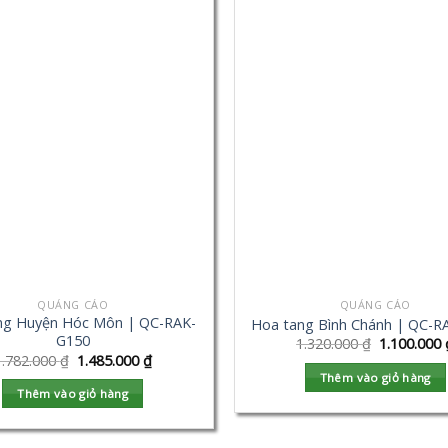
QUẢNG CÁO
QUẢNG CÁO
ng Huyện Hóc Môn | QC-RAK-
Hoa tang Bình Chánh | QC-R
G150
1.320.000
₫
1.100.000
1.782.000
₫
1.485.000
₫
Thêm vào giỏ hàng
Thêm vào giỏ hàng