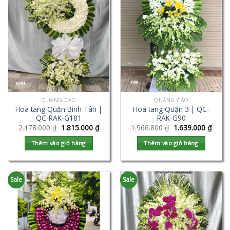
QUẢNG CÁO
QUẢNG CÁO
Hoa tang Quận Bình Tân |
Hoa tang Quận 3 | QC-
QC-RAK-G181
RAK-G90
2.178.000
₫
1.815.000
₫
1.966.800
₫
1.639.000
₫
Thêm vào giỏ hàng
Thêm vào giỏ hàng
Sale
Sale