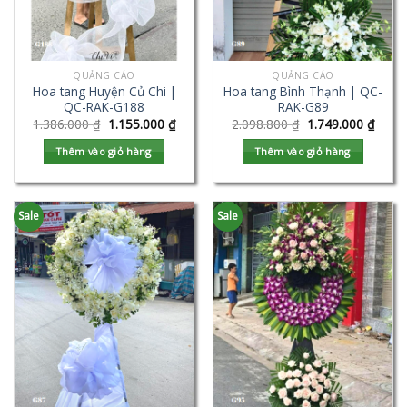
QUẢNG CÁO
QUẢNG CÁO
Hoa tang Huyện Củ Chi |
Hoa tang Bình Thạnh | QC-
QC-RAK-G188
RAK-G89
1.386.000
₫
1.155.000
₫
2.098.800
₫
1.749.000
₫
Thêm vào giỏ hàng
Thêm vào giỏ hàng
Sale
Sale