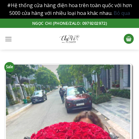
#Hệ thống cửa hàng điện hoa trên toàn quốc với hơn
5000 cửa hàng với nhiều loại hoa khác nhau.
Bỏ qua
Skip
NGỌC CHI (PHONE/ZALO: 0979202972)
to
content
Sale