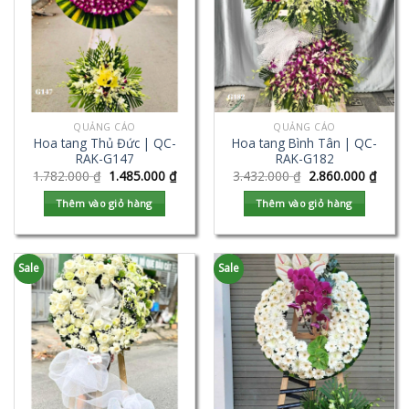
QUẢNG CÁO
QUẢNG CÁO
Hoa tang Thủ Đức | QC-
Hoa tang Bình Tân | QC-
RAK-G147
RAK-G182
1.782.000
₫
1.485.000
₫
3.432.000
₫
2.860.000
₫
Thêm vào giỏ hàng
Thêm vào giỏ hàng
Sale
Sale