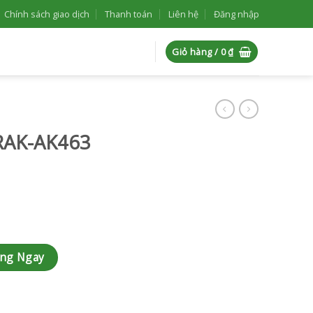
Chính sách giao dịch
Thanh toán
Liên hệ
Đăng nhập
Giỏ hàng /
0
₫
RAK-AK463
àng Ngay