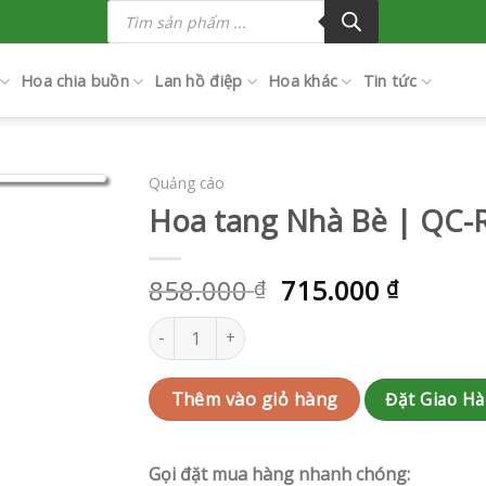
Tìm
kiếm
sản
phẩm
Hoa chia buồn
Lan hồ điệp
Hoa khác
Tin tức
Quảng cáo
Hoa tang Nhà Bè | QC-
858.000
715.000
₫
₫
Hoa tang Nhà Bè | QC-RAK-AK463 số lượng
Đặt Giao H
Thêm vào giỏ hàng
Gọi đặt mua hàng nhanh chóng: