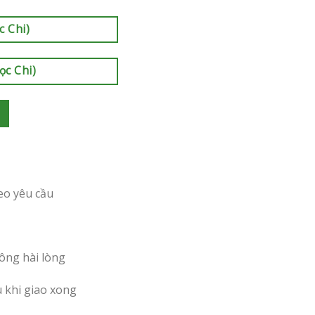
c Chi)
ọc Chi)
eo yêu cầu
ông hài lòng
u khi giao xong