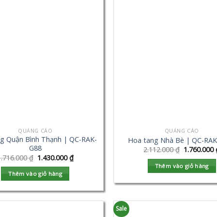
QUẢNG CÁO
QUẢNG CÁO
g Quận Bình Thạnh | QC-RAK-
Hoa tang Nhà Bè | QC-RA
G88
2.112.000
₫
1.760.000
1.716.000
₫
1.430.000
₫
Thêm vào giỏ hàng
Thêm vào giỏ hàng
Sale