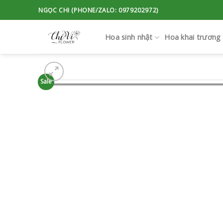
Skip
NGỌC CHI (PHONE/ZALO: 0979202972)
to
content
Hoa sinh nhật
Hoa khai trương
Sale