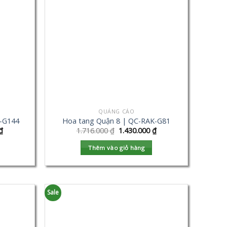
QUẢNG CÁO
-G144
Hoa tang Quận 8 | QC-RAK-G81
₫
1.716.000
₫
1.430.000
₫
Thêm vào giỏ hàng
Sale