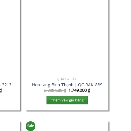
QUẢNG CÁO
K-G213
Hoa tang Bình Thạnh | QC-RAK-G89
₫
2.098.800
₫
1.749.000
₫
Thêm vào giỏ hàng
Sale