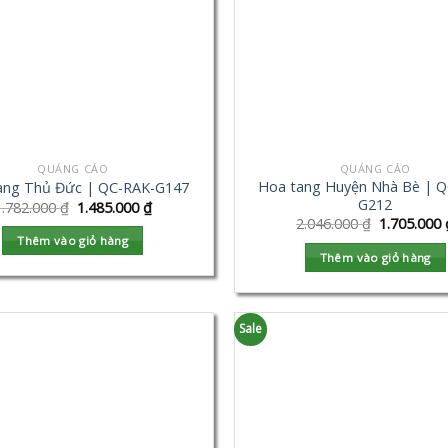
QUẢNG CÁO
QUẢNG CÁO
Hoa tang Huyện Nhà Bè | Q
ang Thủ Đức | QC-RAK-G147
G212
1.782.000
₫
1.485.000
₫
2.046.000
₫
1.705.000
Thêm vào giỏ hàng
Thêm vào giỏ hàng
Sale