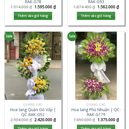
RAK-G78
RAK-G93
1.914.000
₫
1.595.000
₫
1.874.400
₫
1.562.000
₫
Thêm vào giỏ hàng
Thêm vào giỏ hàng
Sale
Sale
QUẢNG CÁO
QUẢNG CÁO
Hoa tang Quận Gò Vấp |
Hoa tang Phú Nhuận | QC-
QC-RAK-G92
RAK-G179
2.904.000
₫
2.420.000
₫
1.650.000
₫
1.375.000
₫
Thêm vào giỏ hàng
Thêm vào giỏ hàng