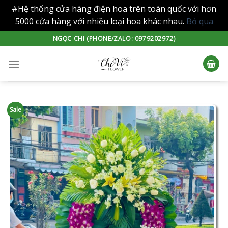
#Hệ thống cửa hàng điện hoa trên toàn quốc với hơn
5000 cửa hàng với nhiều loại hoa khác nhau.
Bỏ qua
Skip
NGỌC CHI (PHONE/ZALO: 0979202972)
to
content
Sale