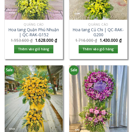
QUẢNG CÁO
QUẢNG CÁO
Hoa tang Quận Phú Nhuận
Hoa tang Củ Chi | QC-RAK-
| QC-RAK-G152
G200
1.953.600
₫
1.628.000
₫
1.716.000
₫
1.430.000
₫
Thêm vào giỏ hàng
Thêm vào giỏ hàng
Sale
Sale