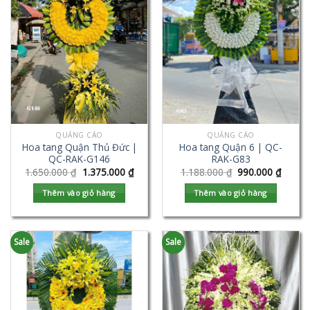
QUẢNG CÁO
QUẢNG CÁO
Hoa tang Quận Thủ Đức |
Hoa tang Quận 6 | QC-
QC-RAK-G146
RAK-G83
1.650.000
₫
1.375.000
₫
1.188.000
₫
990.000
₫
Thêm vào giỏ hàng
Thêm vào giỏ hàng
Sale
Sale