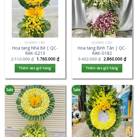
QUẢNG CÁO
QUẢNG CÁO
Hoa tang Nhà Bè | QC-
Hoa tang Bình Tân | QC-
RAK-G213
RAK-G182
2.112.000
₫
1.760.000
₫
3.432.000
₫
2.860.000
₫
Thêm vào giỏ hàng
Thêm vào giỏ hàng
Sale
Sale