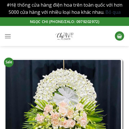
#Hệ thống cửa hàng điện hoa trên toàn quốc với hơn
5000 cửa hàng với nhiều loại hoa khác nhau.
Bỏ qua
Skip
NGỌC CHI (PHONE/ZALO: 0979202972)
to
content
Sale