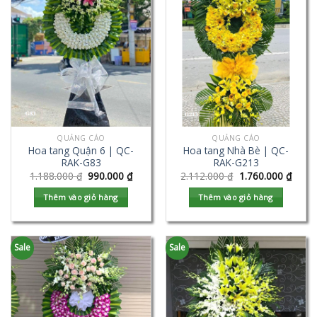
QUẢNG CÁO
QUẢNG CÁO
Hoa tang Quận 6 | QC-
Hoa tang Nhà Bè | QC-
RAK-G83
RAK-G213
1.188.000
₫
990.000
₫
2.112.000
₫
1.760.000
₫
Thêm vào giỏ hàng
Thêm vào giỏ hàng
Sale
Sale