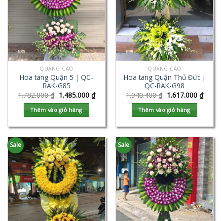
QUẢNG CÁO
QUẢNG CÁO
Hoa tang Quận 5 | QC-
Hoa tang Quận Thủ Đức |
RAK-G85
QC-RAK-G98
1.782.000
₫
1.485.000
₫
1.940.400
₫
1.617.000
₫
Thêm vào giỏ hàng
Thêm vào giỏ hàng
Sale
Sale