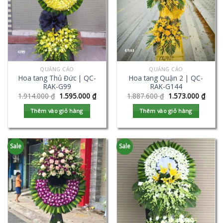
QUẢNG CÁO
QUẢNG CÁO
Hoa tang Thủ Đức | QC-
Hoa tang Quận 2 | QC-
RAK-G99
RAK-G144
1.914.000
₫
1.595.000
₫
1.887.600
₫
1.573.000
₫
Thêm vào giỏ hàng
Thêm vào giỏ hàng
Sale
Sale