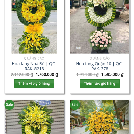
QUẢNG CÁO
QUẢNG CÁO
Hoa tang Nhà Bè | QC-
Hoa tang Quận 10 | QC-
RAK-G213
RAK-G78
2.112.000
₫
1.760.000
₫
1.914.000
₫
1.595.000
₫
Thêm vào giỏ hàng
Thêm vào giỏ hàng
Sale
Sale