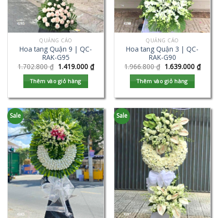
QUẢNG CÁO
QUẢNG CÁO
Hoa tang Quận 9 | QC-
Hoa tang Quận 3 | QC-
RAK-G95
RAK-G90
1.702.800
₫
1.419.000
₫
1.966.800
₫
1.639.000
₫
Thêm vào giỏ hàng
Thêm vào giỏ hàng
Sale
Sale