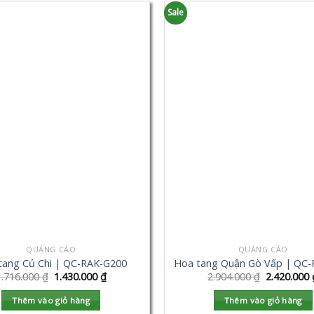
Sale
QUẢNG CÁO
QUẢNG CÁO
tang Củ Chi | QC-RAK-G200
Hoa tang Quận Gò Vấp | QC
1.716.000
₫
1.430.000
₫
2.904.000
₫
2.420.000
Thêm vào giỏ hàng
Thêm vào giỏ hàng