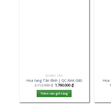
QUẢNG CÁO
Hoa tang Tân Bình | QC-RAK-G80
Hoa 
2.112.000
₫
1.760.000
₫
Thêm vào giỏ hàng