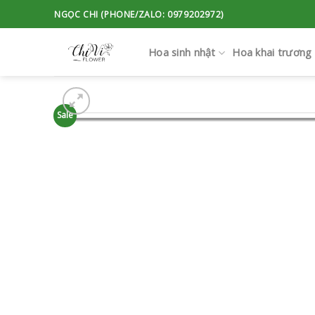
Skip
NGỌC CHI (PHONE/ZALO: 0979202972)
to
content
Hoa sinh nhật
Hoa khai trương
Sale