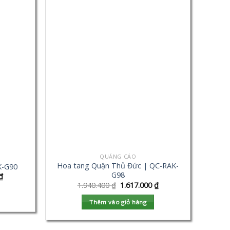
QUẢNG CÁO
Hoa tang Quận Thủ Đức | QC-RAK-
K-G90
G98
₫
1.940.400
₫
1.617.000
₫
Thêm vào giỏ hàng