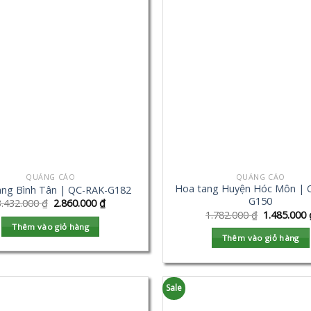
QUẢNG CÁO
QUẢNG CÁO
Hoa tang Huyện Hóc Môn | 
ang Bình Tân | QC-RAK-G182
G150
3.432.000
₫
2.860.000
₫
1.782.000
₫
1.485.000
Thêm vào giỏ hàng
Thêm vào giỏ hàng
Sale