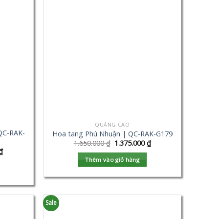
QUẢNG CÁO
QC-RAK-
Hoa tang Phú Nhuận | QC-RAK-G179
1.650.000
₫
1.375.000
₫
₫
Thêm vào giỏ hàng
Sale