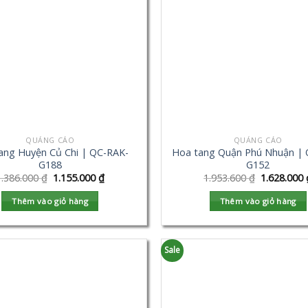
QUẢNG CÁO
QUẢNG CÁO
ang Huyện Củ Chi | QC-RAK-
Hoa tang Quận Phú Nhuận | 
G188
G152
1.386.000
₫
1.155.000
₫
1.953.600
₫
1.628.000
Thêm vào giỏ hàng
Thêm vào giỏ hàng
Sale