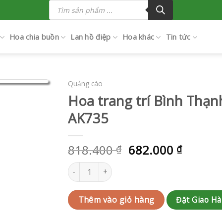
Tìm
kiếm
sản
phẩm
Hoa chia buồn
Lan hồ điệp
Hoa khác
Tin tức
Quảng cáo
Hoa trang trí Bình Thạ
AK735
818.400
682.000
₫
₫
Hoa trang trí Bình Thạnh | QC-RAK-AK735 số 
Đặt Giao H
Thêm vào giỏ hàng