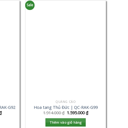
Sale
QUẢNG CÁO
-RAK-G92
Hoa tang Thủ Đức | QC-RAK-G99
₫
1.914.000
₫
1.595.000
₫
Thêm vào giỏ hàng