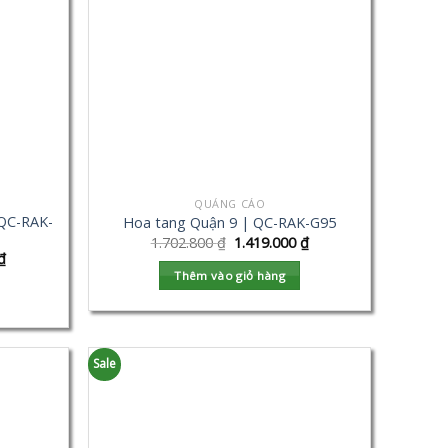
QUẢNG CÁO
QC-RAK-
Hoa tang Quận 9 | QC-RAK-G95
1.702.800
₫
1.419.000
₫
₫
Thêm vào giỏ hàng
Sale