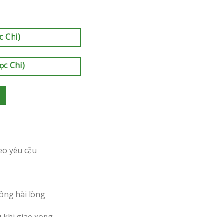
c Chi)
ọc Chi)
eo yêu cầu
ông hài lòng
u khi giao xong