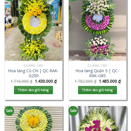
QUẢNG CÁO
QUẢNG CÁO
Hoa tang Củ Chi | QC-RAK-
Hoa tang Quận 5 | QC-
G200
RAK-G85
1.716.000
₫
1.430.000
₫
1.782.000
₫
1.485.000
₫
Thêm vào giỏ hàng
Thêm vào giỏ hàng
Sale
Sale