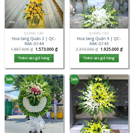
QUẢNG CÁO
QUẢNG CÁO
Hoa tang Quận 2 | QC-
Hoa tang Quận 9 | QC-
RAK-G144
RAK-G143
1.887.600
₫
1.573.000
₫
2.310.000
₫
1.925.000
₫
Thêm vào giỏ hàng
Thêm vào giỏ hàng
Sale
Sale