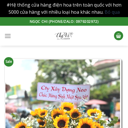
#Hệ thống cửa hàng điện hoa trên toàn quốc với hơn
5000 cửa hàng với nhiều loại hoa khác nhau.
Bỏ qua
Skip
NGỌC CHI (PHONE/ZALO: 0979202972)
to
content
Sale