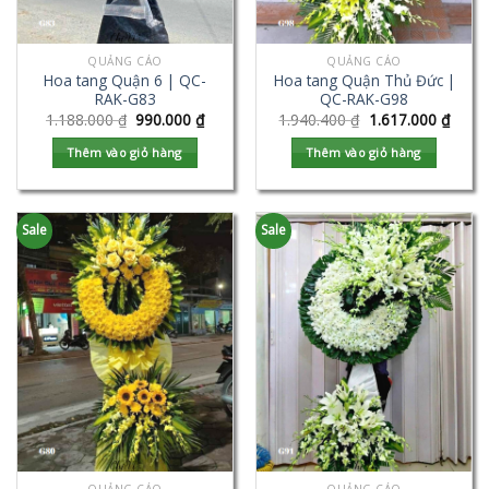
QUẢNG CÁO
QUẢNG CÁO
Hoa tang Quận 6 | QC-
Hoa tang Quận Thủ Đức |
RAK-G83
QC-RAK-G98
1.188.000
₫
990.000
₫
1.940.400
₫
1.617.000
₫
Thêm vào giỏ hàng
Thêm vào giỏ hàng
Sale
Sale