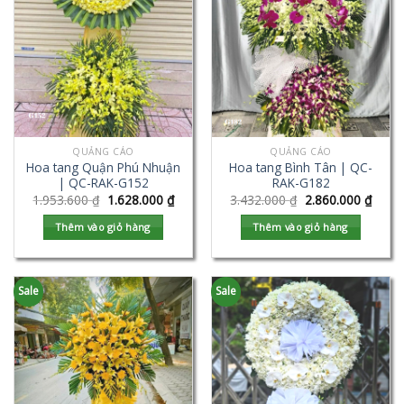
QUẢNG CÁO
QUẢNG CÁO
Hoa tang Quận Phú Nhuận
Hoa tang Bình Tân | QC-
| QC-RAK-G152
RAK-G182
1.953.600
₫
1.628.000
₫
3.432.000
₫
2.860.000
₫
Thêm vào giỏ hàng
Thêm vào giỏ hàng
Sale
Sale