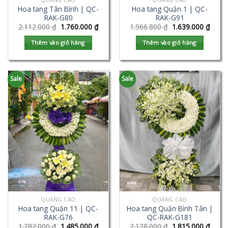
QUẢNG CÁO
QUẢNG CÁO
Hoa tang Tân Bình | QC-
Hoa tang Quận 1 | QC-
RAK-G80
RAK-G91
2.112.000
₫
1.760.000
₫
1.966.800
₫
1.639.000
₫
Thêm vào giỏ hàng
Thêm vào giỏ hàng
Sale
Sale
QUẢNG CÁO
QUẢNG CÁO
Hoa tang Quận 11 | QC-
Hoa tang Quận Bình Tân |
RAK-G76
QC-RAK-G181
1.782.000
₫
1.485.000
₫
2.178.000
₫
1.815.000
₫