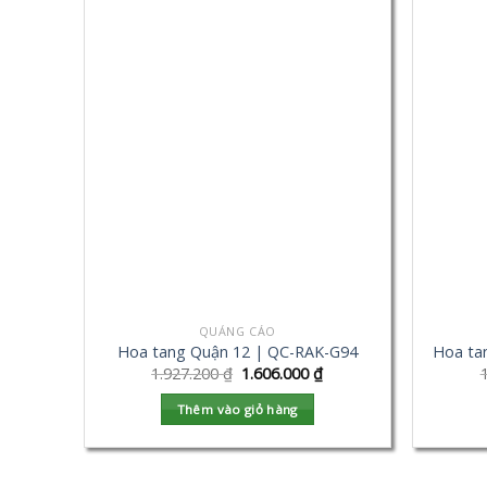
QUẢNG CÁO
Hoa tang Quận 12 | QC-RAK-G94
Hoa ta
1.927.200
₫
1.606.000
₫
Thêm vào giỏ hàng