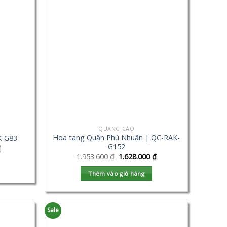
QUẢNG CÁO
Hoa tang Quận Phú Nhuận | QC-RAK-
K-G83
G152
₫
1.953.600
₫
1.628.000
₫
Thêm vào giỏ hàng
Sale