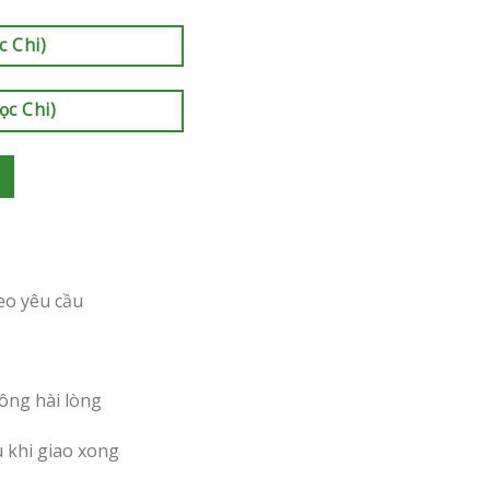
c Chi)
ọc Chi)
eo yêu cầu
ông hài lòng
u khi giao xong