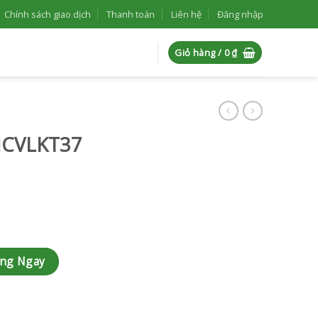
Chính sách giao dịch
Thanh toán
Liên hệ
Đăng nhập
Giỏ hàng /
0
₫
HCVLKT37
àng Ngay