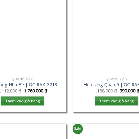
QUẢNG CÁO
QUẢNG CÁO
ang Nhà Bè | QC-RAK-G213
Hoa tang Quận 6 | QC-RA
2.112.000
₫
1.760.000
₫
1.188.000
₫
990.000
Thêm vào giỏ hàng
Thêm vào giỏ hàng
Sale