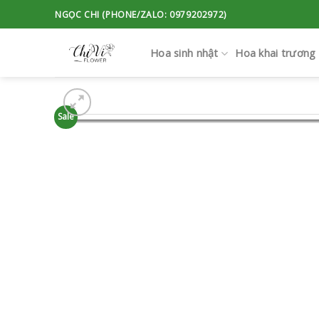
Skip
NGỌC CHI (PHONE/ZALO: 0979202972)
to
content
Hoa sinh nhật
Hoa khai trương
Sale