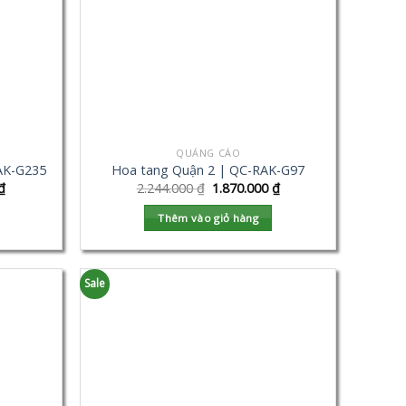
QUẢNG CÁO
AK-G235
Hoa tang Quận 2 | QC-RAK-G97
₫
2.244.000
₫
1.870.000
₫
Thêm vào giỏ hàng
Sale