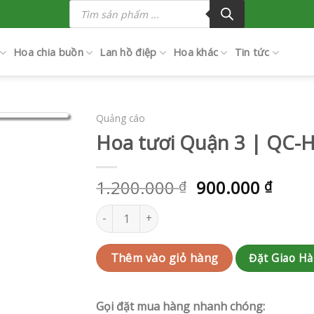
Tìm
kiếm
sản
phẩm
Hoa chia buồn
Lan hồ điệp
Hoa khác
Tin tức
Quảng cáo
Hoa tươi Quận 3 | QC-
1.200.000
900.000
₫
₫
Hoa tươi Quận 3 | QC-HCVLKT37 số lượng
Đặt Giao H
Thêm vào giỏ hàng
Gọi đặt mua hàng nhanh chóng: