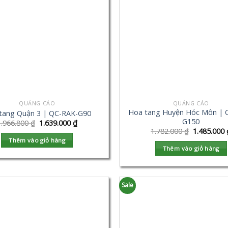
QUẢNG CÁO
QUẢNG CÁO
Hoa tang Huyện Hóc Môn | 
tang Quận 3 | QC-RAK-G90
G150
1.966.800
₫
1.639.000
₫
1.782.000
₫
1.485.000
Thêm vào giỏ hàng
Thêm vào giỏ hàng
Sale