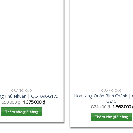
QUẢNG CÁO
QUẢNG CÁO
Hoa tang Quận Bình Chánh |
ng Phú Nhuận | QC-RAK-G179
G215
1.650.000
₫
1.375.000
₫
1.874.400
₫
1.562.000
Thêm vào giỏ hàng
Thêm vào giỏ hàng