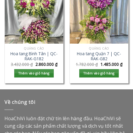
QUẢNG CÁO
QUẢNG CÁO
Hoa tang Bình Tân | QC-
Hoa tang Quận 7 | QC-
RAK-G182
RAK-G82
3.432.000
₫
2.860.000
₫
1.782.000
₫
1.485.000
₫
Thêm vào giỏ hàng
Thêm vào giỏ hàng
Về chúng tôi
HoaChiVi luôn đặt chữ tín lên hàng đầu. HoaChiVi sẽ
cung cấp các sản phẩm chất lượng và dịch vụ tốt nhất