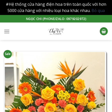
#Hệ thống cửa hàng điện hoa trên toàn quốc với hơn
5000 cửa hàng với nhiều loại hoa khác nhau.
Bỏ qua
Skip
NGỌC CHI (PHONE/ZALO: 0979202972)
to
content
Sale