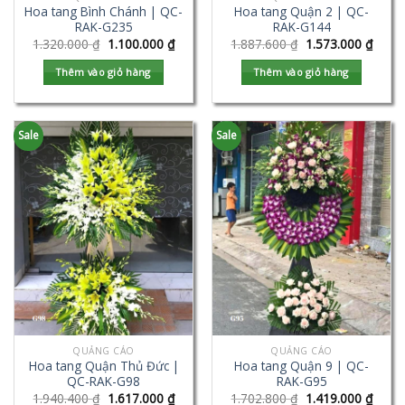
Hoa tang Bình Chánh | QC-
Hoa tang Quận 2 | QC-
RAK-G235
RAK-G144
1.320.000
₫
1.100.000
₫
1.887.600
₫
1.573.000
₫
Thêm vào giỏ hàng
Thêm vào giỏ hàng
Sale
Sale
QUẢNG CÁO
QUẢNG CÁO
Hoa tang Quận Thủ Đức |
Hoa tang Quận 9 | QC-
QC-RAK-G98
RAK-G95
1.940.400
₫
1.617.000
₫
1.702.800
₫
1.419.000
₫