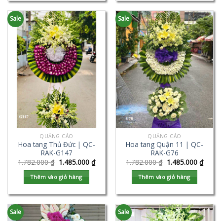
Sale
Sale
QUẢNG CÁO
QUẢNG CÁO
Hoa tang Thủ Đức | QC-
Hoa tang Quận 11 | QC-
RAK-G147
RAK-G76
1.782.000
₫
1.485.000
₫
1.782.000
₫
1.485.000
₫
Thêm vào giỏ hàng
Thêm vào giỏ hàng
Sale
Sale