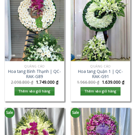
QUẢNG CÁO
QUẢNG CÁO
Hoa tang Bình Thạnh | QC-
Hoa tang Quận 1 | QC-
RAK-G89
RAK-G91
2.098.800
₫
1.749.000
₫
1.966.800
₫
1.639.000
₫
Thêm vào giỏ hàng
Thêm vào giỏ hàng
Sale
Sale