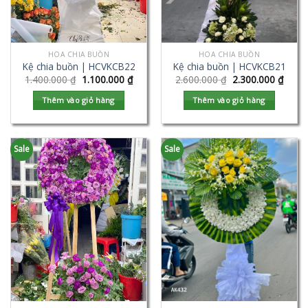
HOA CHIA BUỒN
HOA CHIA BUỒN
Kệ chia buồn | HCVKCB22
Kệ chia buồn | HCVKCB21
1.400.000
₫
1.100.000
₫
2.600.000
₫
2.300.000
₫
Thêm vào giỏ hàng
Thêm vào giỏ hàng
Sale
Sale