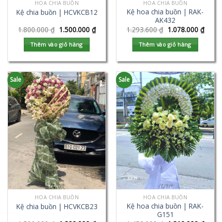
HOA CHIA BUỒN
HOA CHIA BUỒN
Kệ hoa chia buồn | RAK-
Kệ chia buồn | HCVKCB12
AK432
1.800.000
₫
1.500.000
₫
1.293.600
₫
1.078.000
₫
Thêm vào giỏ hàng
Thêm vào giỏ hàng
Sale
Sale
HOA CHIA BUỒN
HOA CHIA BUỒN
Kệ hoa chia buồn | RAK-
Kệ chia buồn | HCVKCB23
G151