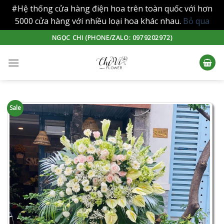
#Hệ thống cửa hàng điện hoa trên toàn quốc với hơn
5000 cửa hàng với nhiều loại hoa khác nhau.
Bỏ qua
Skip
NGỌC CHI (PHONE/ZALO: 0979202972)
to
content
Sale