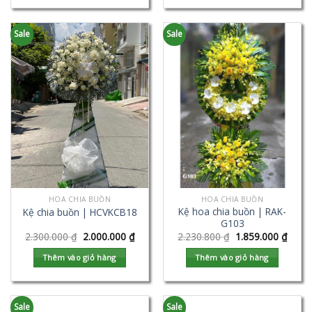
Sale
Sale
HOA CHIA BUỒN
HOA CHIA BUỒN
Kệ hoa chia buồn | RAK-
Kệ chia buồn | HCVKCB18
G103
2.300.000
₫
2.000.000
₫
2.230.800
₫
1.859.000
₫
Thêm vào giỏ hàng
Thêm vào giỏ hàng
Sale
Sale