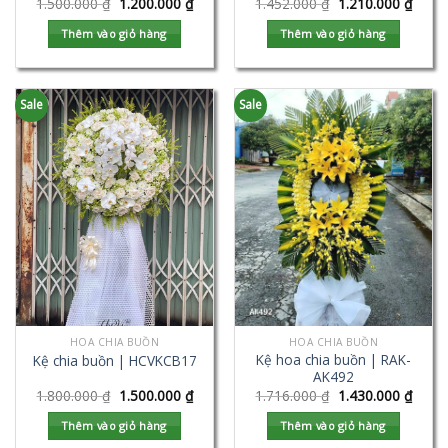
1.500.000
₫
1.200.000
₫
1.452.000
₫
1.210.000
₫
Thêm vào giỏ hàng
Thêm vào giỏ hàng
Sale
Sale
HOA CHIA BUỒN
HOA CHIA BUỒN
Kệ hoa chia buồn | RAK-
Kệ chia buồn | HCVKCB17
AK492
1.800.000
₫
1.500.000
₫
1.716.000
₫
1.430.000
₫
Thêm vào giỏ hàng
Thêm vào giỏ hàng