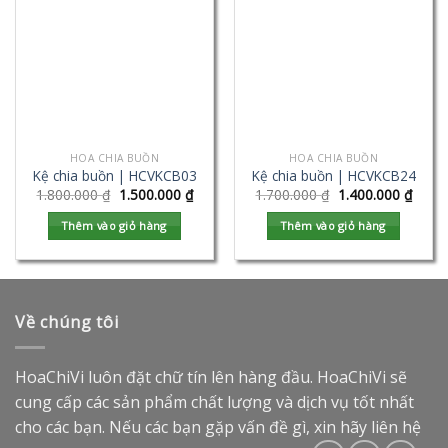
HOA CHIA BUỒN
HOA CHIA BUỒN
Kệ chia buồn | HCVKCB03
Kệ chia buồn | HCVKCB24
1.800.000
₫
1.500.000
₫
1.700.000
₫
1.400.000
₫
Thêm vào giỏ hàng
Thêm vào giỏ hàng
Về chúng tôi
HoaChiVi luôn đặt chữ tín lên hàng đầu. HoaChiVi sẽ
cung cấp các sản phẩm chất lượng và dịch vụ tốt nhất
cho các bạn. Nếu các bạn gặp vấn đề gì, xin hãy liên hệ