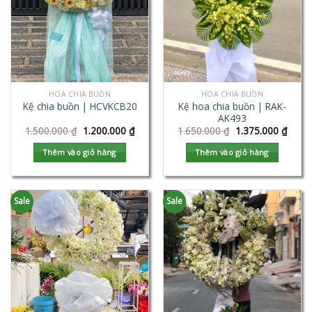
HOA CHIA BUỒN
HOA CHIA BUỒN
Kệ hoa chia buồn | RAK-
Kệ chia buồn | HCVKCB20
AK493
1.500.000
₫
1.200.000
₫
1.650.000
₫
1.375.000
₫
Thêm vào giỏ hàng
Thêm vào giỏ hàng
Sale
Sale