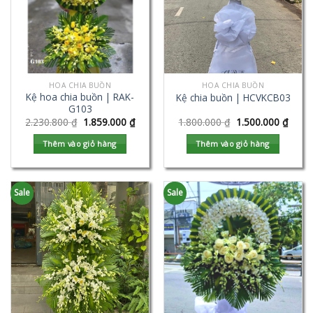
HOA CHIA BUỒN
HOA CHIA BUỒN
Kệ hoa chia buồn | RAK-
Kệ chia buồn | HCVKCB03
G103
2.230.800
₫
1.859.000
₫
1.800.000
₫
1.500.000
₫
Thêm vào giỏ hàng
Thêm vào giỏ hàng
Sale
Sale