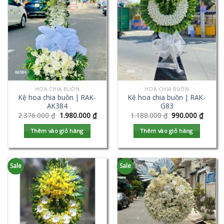
HOA CHIA BUỒN
HOA CHIA BUỒN
Kệ hoa chia buồn | RAK-
Kệ hoa chia buồn | RAK-
AK384
G83
2.376.000
₫
1.980.000
₫
1.188.000
₫
990.000
₫
Thêm vào giỏ hàng
Thêm vào giỏ hàng
Sale
Sale