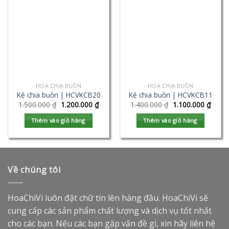
HOA CHIA BUỒN
HOA CHIA BUỒN
Kệ chia buồn | HCVKCB20
Kệ chia buồn | HCVKCB11
1.500.000
₫
1.200.000
₫
1.400.000
₫
1.100.000
₫
Thêm vào giỏ hàng
Thêm vào giỏ hàng
Về chúng tôi
HoaChiVi luôn đặt chữ tín lên hàng đầu. HoaChiVi sẽ
cung cấp các sản phẩm chất lượng và dịch vụ tốt nhất
cho các bạn. Nếu các bạn gặp vấn đề gì, xin hãy liên hệ