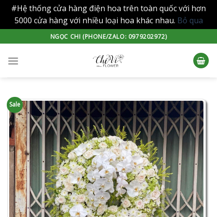
#Hệ thống cửa hàng điện hoa trên toàn quốc với hơn
5000 cửa hàng với nhiều loại hoa khác nhau.
Bỏ qua
Skip
NGỌC CHI (PHONE/ZALO: 0979202972)
to
content
Sale