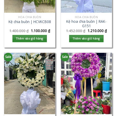
HOA CHIA BUỒN
HOA CHIA BUỒN
Kệ hoa chia buồn | RAK-
Kệ chia buồn | HCVKCB08
G151
1.400.000
₫
1.100.000
₫
1.452.000
₫
1.210.000
₫
Thêm vào giỏ hàng
Thêm vào giỏ hàng
Sale
Sale