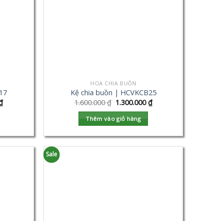
HOA CHIA BUỒN
17
Kệ chia buồn | HCVKCB25
₫
1.600.000
₫
1.300.000
₫
Thêm vào giỏ hàng
Sale