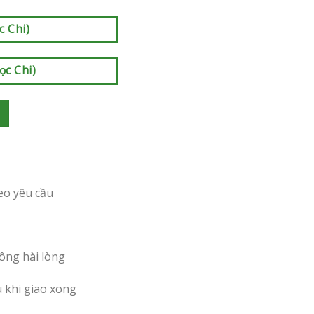
c Chi)
ọc Chi)
eo yêu cầu
ông hài lòng
u khi giao xong