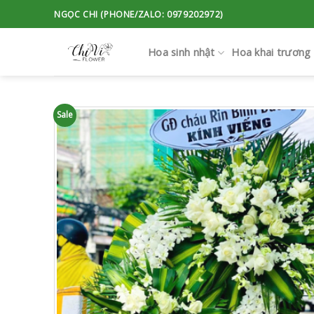
Skip
NGỌC CHI (PHONE/ZALO: 0979202972)
to
content
Hoa sinh nhật
Hoa khai trương
Sale