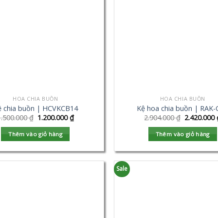
HOA CHIA BUỒN
HOA CHIA BUỒN
ệ chia buồn | HCVKCB14
Kệ hoa chia buồn | RAK-
1.500.000
₫
1.200.000
₫
2.904.000
₫
2.420.000
Thêm vào giỏ hàng
Thêm vào giỏ hàng
Sale