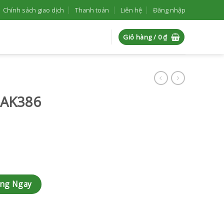
Chính sách giao dịch
Thanh toán
Liên hệ
Đăng nhập
Giỏ hàng /
0
₫
-AK386
àng Ngay