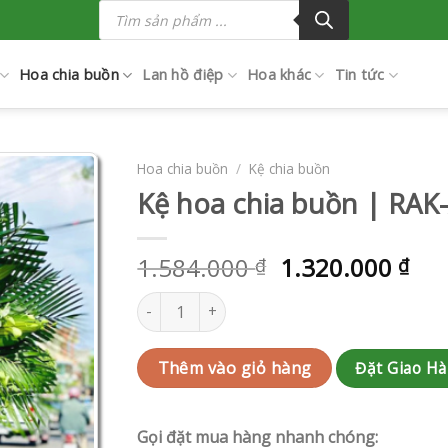
Tìm
kiếm
sản
phẩm
Hoa chia buồn
Lan hồ điệp
Hoa khác
Tin tức
Hoa chia buồn
/
Kệ chia buồn
Kệ hoa chia buồn | RAK
1.584.000
1.320.000
₫
₫
Kệ hoa chia buồn | RAK-AK386 số lượng
Đặt Giao H
Thêm vào giỏ hàng
Gọi đặt mua hàng nhanh chóng: