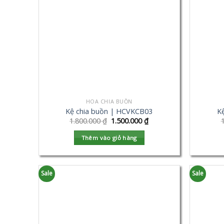
HOA CHIA BUỒN
Kệ chia buồn | HCVKCB03
K
1.800.000
₫
1.500.000
₫
Thêm vào giỏ hàng
Sale
Sale