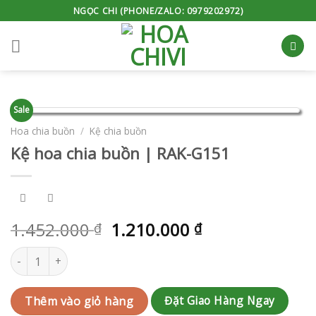
Skip
NGỌC CHI (PHONE/ZALO: 0979202972)
to
content
Sale
Hoa chia buồn
/
Kệ chia buồn
Kệ hoa chia buồn | RAK-G151
1.452.000
1.210.000
₫
₫
Kệ hoa chia buồn | RAK-G151 số lượng
Đặt Giao Hàng Ngay
Thêm vào giỏ hàng