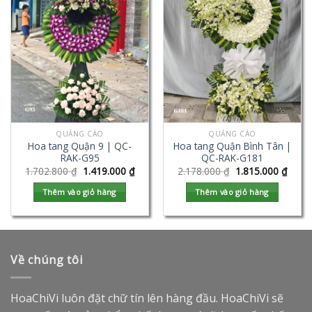
QUẢNG CÁO
QUẢNG CÁO
Hoa tang Quận 9 | QC-
Hoa tang Quận Bình Tân |
RAK-G95
QC-RAK-G181
1.702.800
₫
1.419.000
₫
2.178.000
₫
1.815.000
₫
Thêm vào giỏ hàng
Thêm vào giỏ hàng
Về chúng tôi
HoaChiVi luôn đặt chữ tín lên hàng đầu. HoaChiVi sẽ