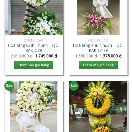
QUẢNG CÁO
QUẢNG CÁO
Hoa tang Bình Thạnh | QC-
Hoa tang Phú Nhuận | QC-
RAK-G89
RAK-G179
2.098.800
₫
1.749.000
₫
1.650.000
₫
1.375.000
₫
Thêm vào giỏ hàng
Thêm vào giỏ hàng
Sale
Sale