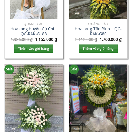
QUẢNG CÁO
QUẢNG CÁO
Hoa tang Huyện Củ Chi |
Hoa tang Tân Bình | QC-
QC-RAK-G188
RAK-G80
1.386.000
₫
1.155.000
₫
2.112.000
₫
1.760.000
₫
Thêm vào giỏ hàng
Thêm vào giỏ hàng
Sale
Sale