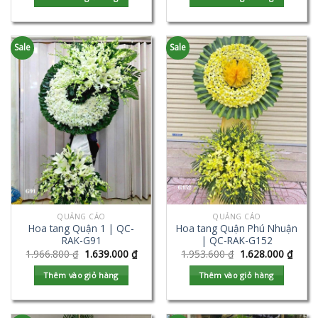
Sale
Sale
QUẢNG CÁO
QUẢNG CÁO
Hoa tang Quận 1 | QC-
Hoa tang Quận Phú Nhuận
RAK-G91
| QC-RAK-G152
1.966.800
₫
1.639.000
₫
1.953.600
₫
1.628.000
₫
Thêm vào giỏ hàng
Thêm vào giỏ hàng