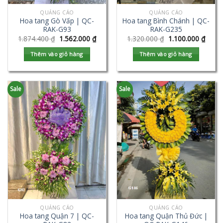
QUẢNG CÁO
QUẢNG CÁO
Hoa tang Gò Vấp | QC-
Hoa tang Bình Chánh | QC-
RAK-G93
RAK-G235
1.874.400
₫
1.562.000
₫
1.320.000
₫
1.100.000
₫
Thêm vào giỏ hàng
Thêm vào giỏ hàng
Sale
Sale
QUẢNG CÁO
QUẢNG CÁO
Hoa tang Quận 7 | QC-
Hoa tang Quận Thủ Đức |