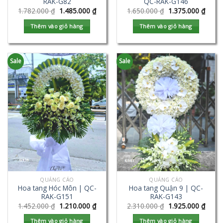
RAK-G82
QC-RAK-G146
1.782.000
₫
1.485.000
₫
1.650.000
₫
1.375.000
₫
Thêm vào giỏ hàng
Thêm vào giỏ hàng
Sale
Sale
QUẢNG CÁO
QUẢNG CÁO
Hoa tang Hóc Môn | QC-
Hoa tang Quận 9 | QC-
RAK-G151
RAK-G143
1.452.000
₫
1.210.000
₫
2.310.000
₫
1.925.000
₫
Thêm vào giỏ hàng
Thêm vào giỏ hàng