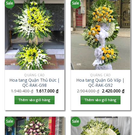
Sale
Sale
QUẢNG CÁO
QUẢNG CÁO
Hoa tang Quận Thủ Đức |
Hoa tang Quận Gò Vấp |
QC-RAK-G98
QC-RAK-G92
1.940.400
₫
1.617.000
₫
2.904.000
₫
2.420.000
₫
Thêm vào giỏ hàng
Thêm vào giỏ hàng
Sale
Sale