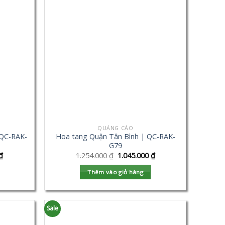
QUẢNG CÁO
 QC-RAK-
Hoa tang Quận Tân Bình | QC-RAK-
G79
₫
1.254.000
₫
1.045.000
₫
Thêm vào giỏ hàng
Sale