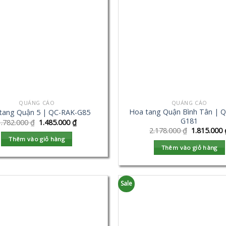
QUẢNG CÁO
QUẢNG CÁO
Hoa tang Quận Bình Tân | 
tang Quận 5 | QC-RAK-G85
G181
1.782.000
₫
1.485.000
₫
2.178.000
₫
1.815.000
Thêm vào giỏ hàng
Thêm vào giỏ hàng
Sale