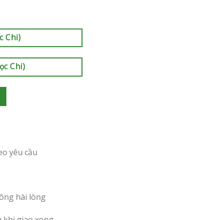
c Chi)
ọc Chi)
eo yêu cầu
ông hài lòng
u khi giao xong