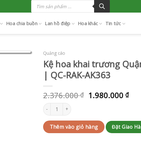
Tìm
kiếm
sản
phẩm
Hoa chia buồn
Lan hồ điệp
Hoa khác
Tin tức
Quảng cáo
Kệ hoa khai trương Qu
| QC-RAK-AK363
2.376.000
1.980.000
₫
₫
Kệ hoa khai trương Quận Phú Nhuận | QC-RAK
Đặt Giao H
Thêm vào giỏ hàng