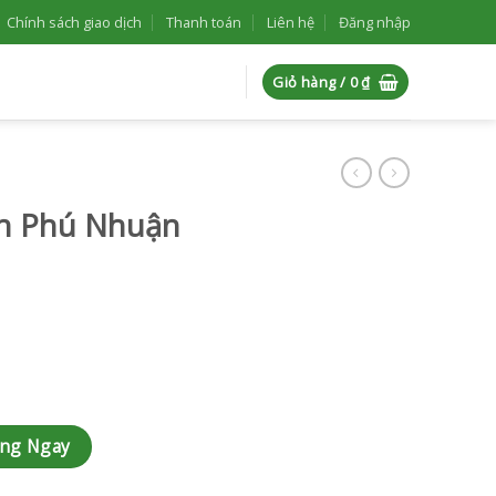
Chính sách giao dịch
Thanh toán
Liên hệ
Đăng nhập
Giỏ hàng /
0
₫
ận Phú Nhuận
-AK363 số lượng
àng Ngay