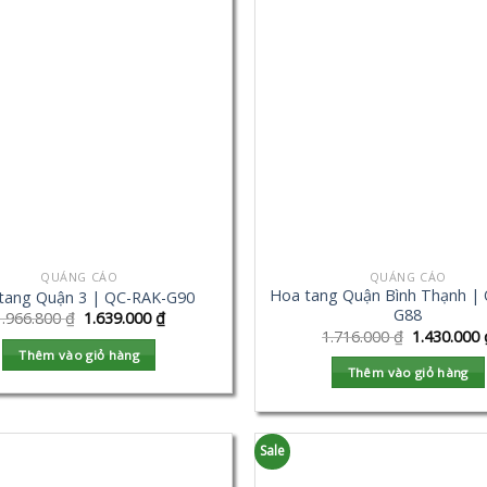
QUẢNG CÁO
QUẢNG CÁO
Hoa tang Quận Bình Thạnh |
tang Quận 3 | QC-RAK-G90
G88
1.966.800
₫
1.639.000
₫
1.716.000
₫
1.430.000
Thêm vào giỏ hàng
Thêm vào giỏ hàng
Sale