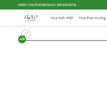
Skip
NGỌC CHI (PHONE/ZALO: 0979202972)
to
content
Hoa sinh nhật
Hoa khai trương
Sale