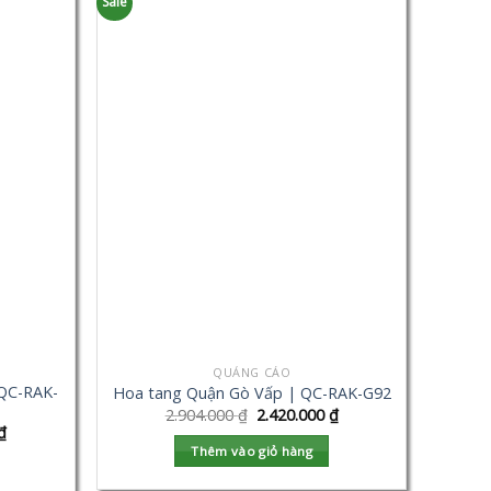
Sale
QUẢNG CÁO
QC-RAK-
Hoa tang Quận Gò Vấp | QC-RAK-G92
2.904.000
₫
2.420.000
₫
₫
Thêm vào giỏ hàng