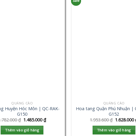
Sale
QUẢNG CÁO
QUẢNG CÁO
ng Huyện Hóc Môn | QC-RAK-
Hoa tang Quận Phú Nhuận | 
G150
G152
1.782.000
₫
1.485.000
₫
1.953.600
₫
1.628.000
Thêm vào giỏ hàng
Thêm vào giỏ hàng