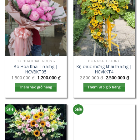
BÓ HOA KHAI TRƯƠNG
HOA KHAI TRƯƠNG
Bó Hoa Khai Trương |
Kệ chúc mừng khai trương |
HCVBKT05
HCVKKT4
1.500.000
₫
1.200.000
₫
2.800.000
₫
2.500.000
₫
Thêm vào giỏ hàng
Thêm vào giỏ hàng
Sale
Sale