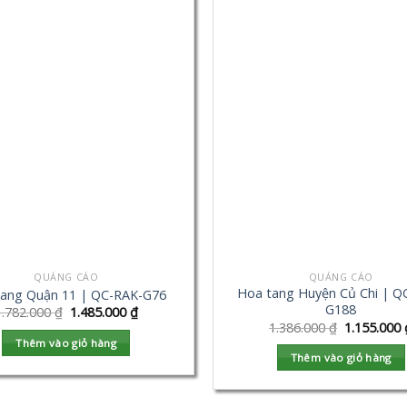
QUẢNG CÁO
QUẢNG CÁO
Hoa tang Huyện Củ Chi | Q
tang Quận 11 | QC-RAK-G76
G188
1.782.000
₫
1.485.000
₫
1.386.000
₫
1.155.000
Thêm vào giỏ hàng
Thêm vào giỏ hàng