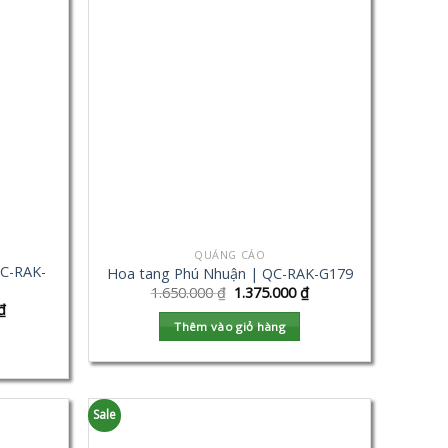
QUẢNG CÁO
QC-RAK-
Hoa tang Phú Nhuận | QC-RAK-G179
1.650.000
₫
1.375.000
₫
₫
Thêm vào giỏ hàng
Sale