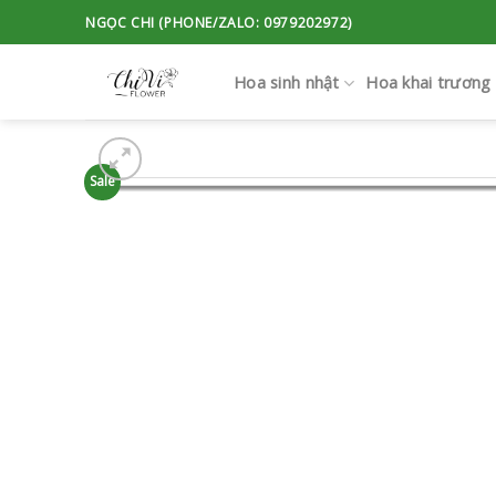
Skip
NGỌC CHI (PHONE/ZALO: 0979202972)
to
content
Hoa sinh nhật
Hoa khai trương
Sale