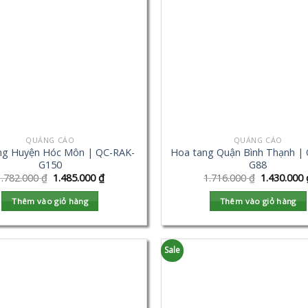
QUẢNG CÁO
QUẢNG CÁO
ng Huyện Hóc Môn | QC-RAK-
Hoa tang Quận Bình Thạnh |
G150
G88
1.782.000
₫
1.485.000
₫
1.716.000
₫
1.430.000
Thêm vào giỏ hàng
Thêm vào giỏ hàng
Sale