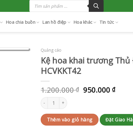
Tìm
kiếm
sản
phẩm
Hoa chia buồn
Lan hồ điệp
Hoa khác
Tin tức
Quảng cáo
Kệ hoa khai trương Thủ
HCVKKT42
1.200.000
950.000
₫
₫
Kệ hoa khai trương Thủ Đức | QC-HCVKKT42 
Đặt Giao H
Thêm vào giỏ hàng