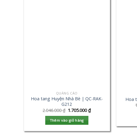
QUẢNG CÁO
Hoa tang Huyện Nhà Bè | QC-RAK-
Hoa 
G212
2.046.000
₫
1.705.000
₫
Thêm vào giỏ hàng