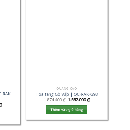
QUẢNG CÁO
C-RAK-
Hoa tang Gò Vấp | QC-RAK-G93
1.874.400
₫
1.562.000
₫
₫
Thêm vào giỏ hàng