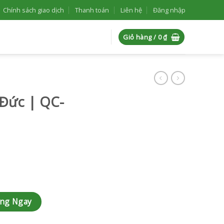
Chính sách giao dịch
Thanh toán
Liên hệ
Đăng nhập
Giỏ hàng /
0
₫
 Đức | QC-
số lượng
àng Ngay