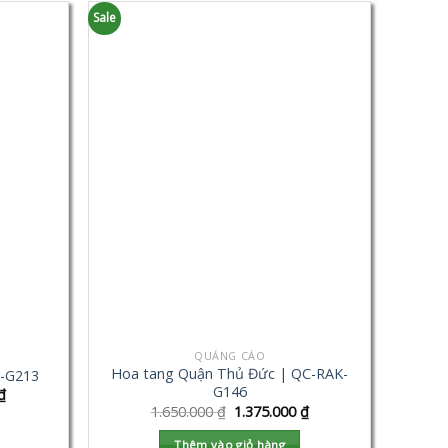
Sale
QUẢNG CÁO
Hoa tang Quận Thủ Đức | QC-RAK-
K-G213
G146
₫
1.650.000
₫
1.375.000
₫
Thêm vào giỏ hàng