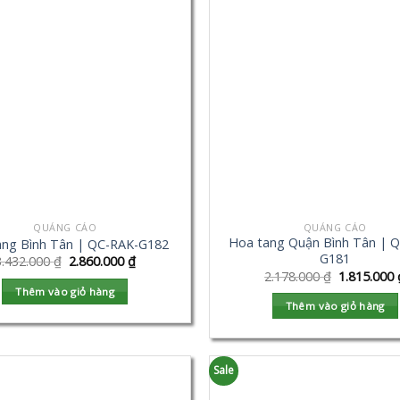
QUẢNG CÁO
QUẢNG CÁO
Hoa tang Quận Bình Tân | 
ang Bình Tân | QC-RAK-G182
G181
3.432.000
₫
2.860.000
₫
2.178.000
₫
1.815.000
Thêm vào giỏ hàng
Thêm vào giỏ hàng
Sale