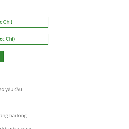
c Chi)
ọc Chi)
eo yêu cầu
ông hài lòng
u khi giao xong