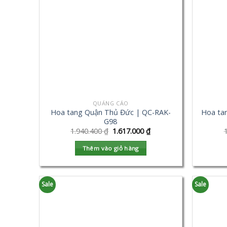
QUẢNG CÁO
Hoa tang Quận Thủ Đức | QC-RAK-
Hoa ta
G98
1.940.400
₫
1.617.000
₫
Thêm vào giỏ hàng
Sale
Sale