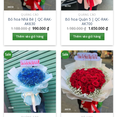
QUẢNG CÁO
QUẢNG CÁO
Bó hoa Nhà Bè | QC-RAK-
Bó hoa Quận 5 | QC-RAK-
AK630
AK700
1.188.000
₫
990.000
₫
1.980.000
₫
1.650.000
₫
Thêm vào giỏ hàng
Thêm vào giỏ hàng
Sale
Sale