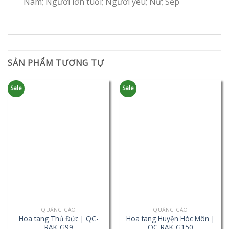
Nam; Người lớn tuổi; Người yêu; Nữ; Sếp
SẢN PHẨM TƯƠNG TỰ
Sale
Sale
QUẢNG CÁO
QUẢNG CÁO
Hoa tang Thủ Đức | QC-
Hoa tang Huyện Hóc Môn |
RAK-G99
QC-RAK-G150