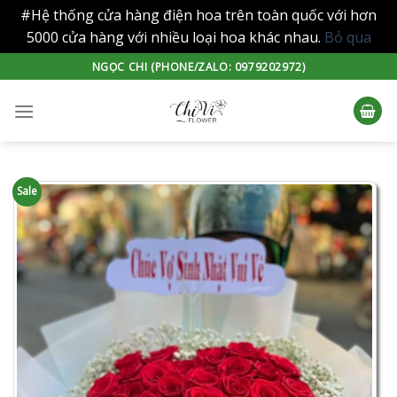
#Hệ thống cửa hàng điện hoa trên toàn quốc với hơn
5000 cửa hàng với nhiều loại hoa khác nhau.
Bỏ qua
Skip
NGỌC CHI (PHONE/ZALO: 0979202972)
to
content
Sale