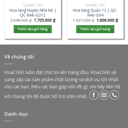
QUẢNG CÁO
QUẢNG CÁO
Hoa tang Huyện Nhà Bè |
Hoa tang Quận 12 | QC-
QC-RAK-G212
RAK-G94
2.046.000
₫
1.705.000
₫
1.927.200
₫
1.606.000
₫
Thêm vào giỏ hàng
Thêm vào giỏ hàng
Về chúng tôi
HoaChiVi luôn đặt chữ tín lên hàng đầu. HoaChiVi sẽ
cung cấp các sản phẩm chất lượng và dịch vụ tốt nhất
cho các bạn. Nếu các bạn gặp vấn đề gì, xin hãy liên hệ
với chúng tôi để được hổ trợ sớm nhất.
Danh mục