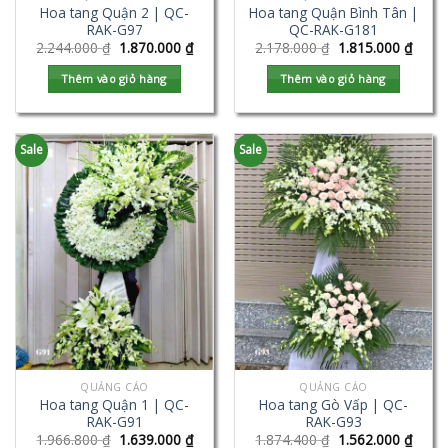
Hoa tang Quận 2 | QC-
Hoa tang Quận Bình Tân |
RAK-G97
QC-RAK-G181
2.244.000
₫
1.870.000
₫
2.178.000
₫
1.815.000
₫
Thêm vào giỏ hàng
Thêm vào giỏ hàng
Sale
Sale
QUẢNG CÁO
QUẢNG CÁO
Hoa tang Quận 1 | QC-
Hoa tang Gò Vấp | QC-
RAK-G91
RAK-G93
1.966.800
₫
1.639.000
₫
1.874.400
₫
1.562.000
₫