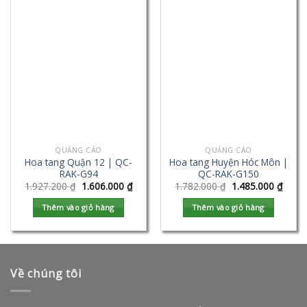
QUẢNG CÁO
QUẢNG CÁO
Hoa tang Quận 12 | QC-
Hoa tang Huyện Hóc Môn |
RAK-G94
QC-RAK-G150
1.927.200
₫
1.606.000
₫
1.782.000
₫
1.485.000
₫
Thêm vào giỏ hàng
Thêm vào giỏ hàng
Về chúng tôi