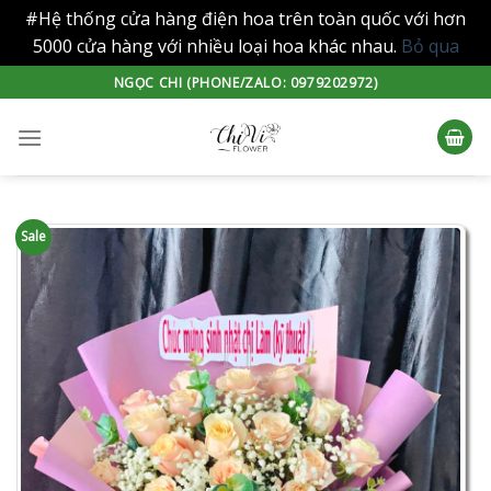
#Hệ thống cửa hàng điện hoa trên toàn quốc với hơn
5000 cửa hàng với nhiều loại hoa khác nhau.
Bỏ qua
Skip
NGỌC CHI (PHONE/ZALO: 0979202972)
to
content
Sale