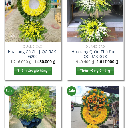
QUẢNG CÁO
QUẢNG CÁO
Hoa tang Củ Chi | QC-RAK-
Hoa tang Quận Thủ Đức |
G200
QC-RAK-G98
1.716.000
₫
1.430.000
₫
1.940.400
₫
1.617.000
₫
Thêm vào giỏ hàng
Thêm vào giỏ hàng
Sale
Sale