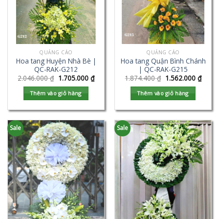
QUẢNG CÁO
QUẢNG CÁO
Hoa tang Huyện Nhà Bè |
Hoa tang Quận Bình Chánh
QC-RAK-G212
| QC-RAK-G215
2.046.000
₫
1.705.000
₫
1.874.400
₫
1.562.000
₫
Thêm vào giỏ hàng
Thêm vào giỏ hàng
Sale
Sale