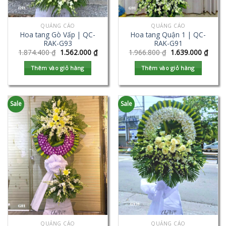
QUẢNG CÁO
QUẢNG CÁO
Hoa tang Gò Vấp | QC-
Hoa tang Quận 1 | QC-
RAK-G93
RAK-G91
1.874.400
₫
1.562.000
₫
1.966.800
₫
1.639.000
₫
Thêm vào giỏ hàng
Thêm vào giỏ hàng
Sale
Sale
QUẢNG CÁO
QUẢNG CÁO