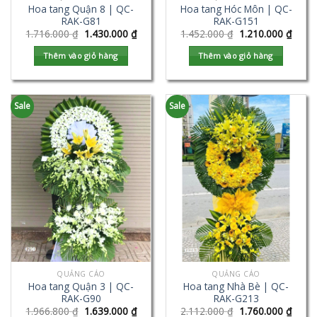
Hoa tang Quận 8 | QC-
Hoa tang Hóc Môn | QC-
RAK-G81
RAK-G151
1.716.000
₫
1.430.000
₫
1.452.000
₫
1.210.000
₫
Thêm vào giỏ hàng
Thêm vào giỏ hàng
Sale
Sale
QUẢNG CÁO
QUẢNG CÁO
Hoa tang Quận 3 | QC-
Hoa tang Nhà Bè | QC-
RAK-G90
RAK-G213
1.966.800
₫
1.639.000
₫
2.112.000
₫
1.760.000
₫