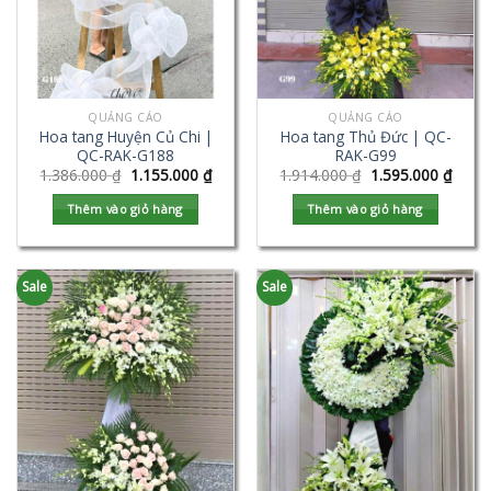
QUẢNG CÁO
QUẢNG CÁO
Hoa tang Huyện Củ Chi |
Hoa tang Thủ Đức | QC-
QC-RAK-G188
RAK-G99
1.386.000
₫
1.155.000
₫
1.914.000
₫
1.595.000
₫
Thêm vào giỏ hàng
Thêm vào giỏ hàng
Sale
Sale