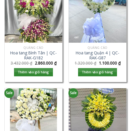
QUẢNG CÁO
QUẢNG CÁO
Hoa tang Bình Tân | QC-
Hoa tang Quận 4 | QC-
RAK-G182
RAK-G87
3.432.000
₫
2.860.000
₫
1.320.000
₫
1.100.000
₫
Thêm vào giỏ hàng
Thêm vào giỏ hàng
Sale
Sale