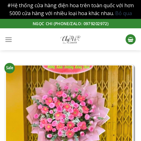
#Hệ thống cửa hàng điện hoa trên toàn quốc với hơn
5000 cửa hàng với nhiều loại hoa khác nhau.
Bỏ qua
Skip
NGỌC CHI (PHONE/ZALO: 0979202972)
to
content
Sale