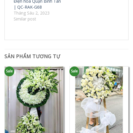
Điện hoa Quận Bình Tân
| QC-RAK-G68
Tháng Sáu 2, 2023
Similar post
SẢN PHẨM TƯƠNG TỰ
Sale
Sale