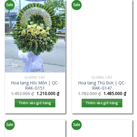
Sale
Sale
QUẢNG CÁO
QUẢNG CÁO
Hoa tang Hóc Môn | QC-
Hoa tang Thủ Đức | QC-
RAK-G151
RAK-G147
1.452.000
₫
1.210.000
₫
1.782.000
₫
1.485.000
₫
Thêm vào giỏ hàng
Thêm vào giỏ hàng
Sale
Sale