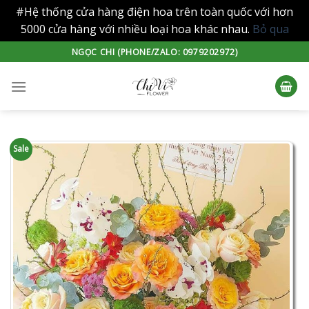
#Hệ thống cửa hàng điện hoa trên toàn quốc với hơn
5000 cửa hàng với nhiều loại hoa khác nhau.
Bỏ qua
Skip
NGỌC CHI (PHONE/ZALO: 0979202972)
to
content
Sale