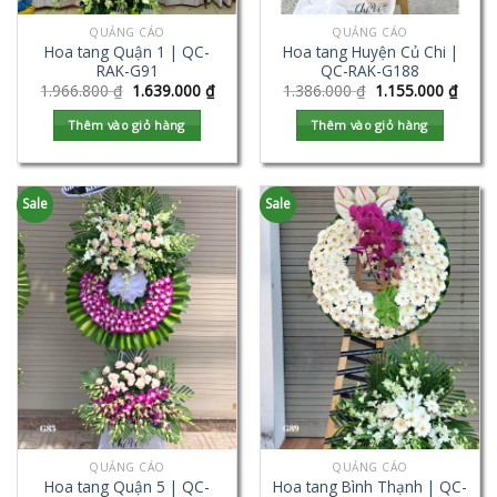
QUẢNG CÁO
QUẢNG CÁO
Hoa tang Quận 1 | QC-
Hoa tang Huyện Củ Chi |
RAK-G91
QC-RAK-G188
1.966.800
₫
1.639.000
₫
1.386.000
₫
1.155.000
₫
Thêm vào giỏ hàng
Thêm vào giỏ hàng
Sale
Sale
QUẢNG CÁO
QUẢNG CÁO
Hoa tang Quận 5 | QC-
Hoa tang Bình Thạnh | QC-