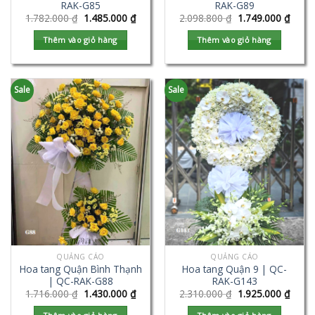
RAK-G85
RAK-G89
1.782.000
₫
1.485.000
₫
2.098.800
₫
1.749.000
₫
Thêm vào giỏ hàng
Thêm vào giỏ hàng
Sale
Sale
QUẢNG CÁO
QUẢNG CÁO
Hoa tang Quận Bình Thạnh
Hoa tang Quận 9 | QC-
| QC-RAK-G88
RAK-G143
1.716.000
₫
1.430.000
₫
2.310.000
₫
1.925.000
₫