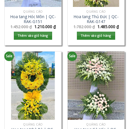
QUẢNG CÁO
QUẢNG CÁO
Hoa tang Hóc Môn | QC-
Hoa tang Thủ Đức | QC-
RAK-G151
RAK-G147
1.452.000
₫
1.210.000
₫
1.782.000
₫
1.485.000
₫
Thêm vào giỏ hàng
Thêm vào giỏ hàng
Sale
Sale
QUẢNG CÁO
QUẢNG CÁO