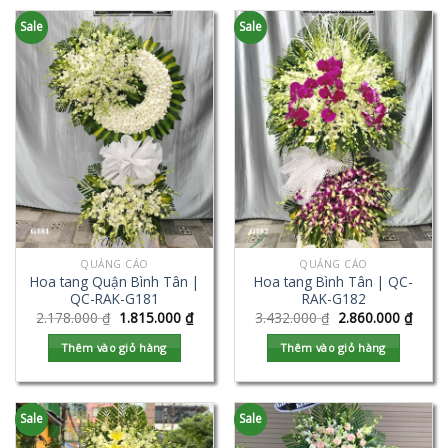
Sale
Sale
QUẢNG CÁO
QUẢNG CÁO
Hoa tang Quận Bình Tân |
Hoa tang Bình Tân | QC-
QC-RAK-G181
RAK-G182
2.178.000
₫
1.815.000
₫
3.432.000
₫
2.860.000
₫
Thêm vào giỏ hàng
Thêm vào giỏ hàng
Sale
Sale