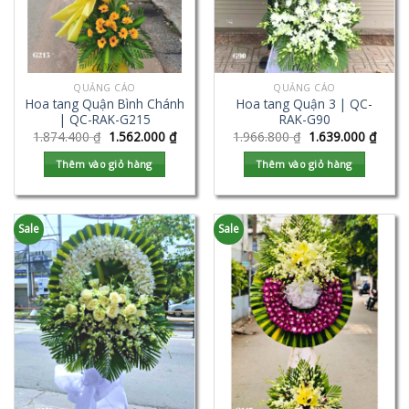
QUẢNG CÁO
QUẢNG CÁO
Hoa tang Quận Bình Chánh
Hoa tang Quận 3 | QC-
| QC-RAK-G215
RAK-G90
1.874.400
₫
1.562.000
₫
1.966.800
₫
1.639.000
₫
Thêm vào giỏ hàng
Thêm vào giỏ hàng
Sale
Sale