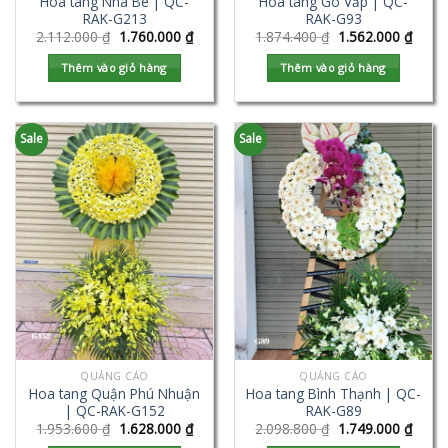
Hoa tang Nhà Bè | QC-
Hoa tang Gò Vấp | QC-
RAK-G213
RAK-G93
2.112.000
₫
1.760.000
₫
1.874.400
₫
1.562.000
₫
Thêm vào giỏ hàng
Thêm vào giỏ hàng
Sale
Sale
QUẢNG CÁO
QUẢNG CÁO
Hoa tang Quận Phú Nhuận
Hoa tang Bình Thạnh | QC-
| QC-RAK-G152
RAK-G89
1.953.600
₫
1.628.000
₫
2.098.800
₫
1.749.000
₫