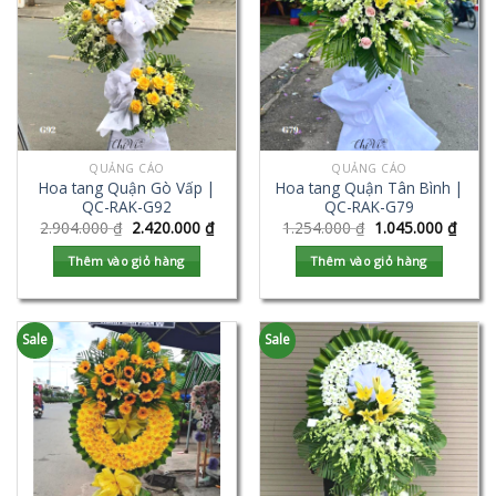
QUẢNG CÁO
QUẢNG CÁO
Hoa tang Quận Gò Vấp |
Hoa tang Quận Tân Bình |
QC-RAK-G92
QC-RAK-G79
2.904.000
₫
2.420.000
₫
1.254.000
₫
1.045.000
₫
Thêm vào giỏ hàng
Thêm vào giỏ hàng
Sale
Sale