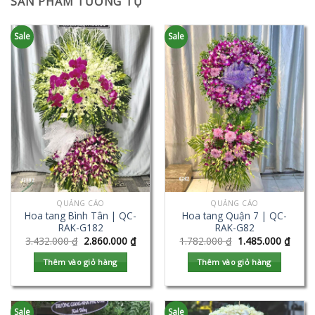
SẢN PHẨM TƯƠNG TỰ
Sale
Sale
QUẢNG CÁO
QUẢNG CÁO
Hoa tang Bình Tân | QC-
Hoa tang Quận 7 | QC-
RAK-G182
RAK-G82
3.432.000
₫
2.860.000
₫
1.782.000
₫
1.485.000
₫
Thêm vào giỏ hàng
Thêm vào giỏ hàng
Sale
Sale