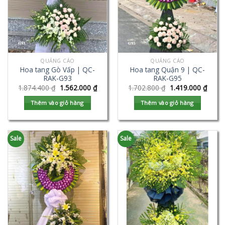
QUẢNG CÁO
QUẢNG CÁO
Hoa tang Gò Vấp | QC-
Hoa tang Quận 9 | QC-
RAK-G93
RAK-G95
1.874.400
₫
1.562.000
₫
1.702.800
₫
1.419.000
₫
Thêm vào giỏ hàng
Thêm vào giỏ hàng
Sale
Sale