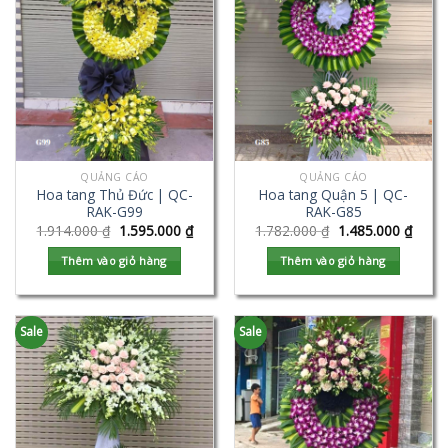
QUẢNG CÁO
QUẢNG CÁO
Hoa tang Thủ Đức | QC-
Hoa tang Quận 5 | QC-
RAK-G99
RAK-G85
1.914.000
₫
1.595.000
₫
1.782.000
₫
1.485.000
₫
Thêm vào giỏ hàng
Thêm vào giỏ hàng
Sale
Sale