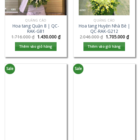
QUẢNG CÁO
QUẢNG CÁO
Hoa tang Quận 8 | QC-
Hoa tang Huyện Nhà Bè |
RAK-G81
QC-RAK-G212
1.716.000
₫
1.430.000
₫
2.046.000
₫
1.705.000
₫
Thêm vào giỏ hàng
Thêm vào giỏ hàng
Sale
Sale