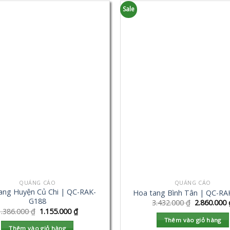
Sale
QUẢNG CÁO
QUẢNG CÁO
ang Huyện Củ Chi | QC-RAK-
Hoa tang Bình Tân | QC-RA
G188
3.432.000
₫
2.860.000
1.386.000
₫
1.155.000
₫
Thêm vào giỏ hàng
Thêm vào giỏ hàng