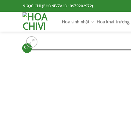
Skip
NGỌC CHI (PHONE/ZALO: 0979202972)
to
content
Hoa sinh nhật
Hoa khai trương
Sale