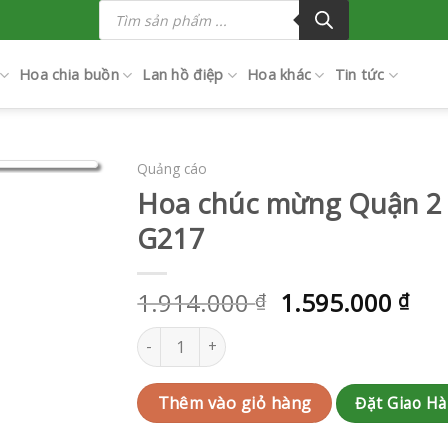
Tìm
kiếm
sản
phẩm
Hoa chia buồn
Lan hồ điệp
Hoa khác
Tin tức
Quảng cáo
Hoa chúc mừng Quận 2
G217
1.914.000
1.595.000
₫
₫
Hoa chúc mừng Quận 2 | QC-RAK-G217 số lư
Đặt Giao H
Thêm vào giỏ hàng