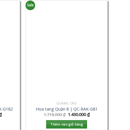
Sale
QUẢNG CÁO
K-G182
Hoa tang Quận 8 | QC-RAK-G81
₫
1.716.000
₫
1.430.000
₫
Thêm vào giỏ hàng