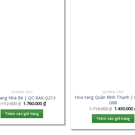
QUẢNG CÁO
QUẢNG CÁO
Hoa tang Quận Bình Thạnh |
ang Nhà Bè | QC-RAK-G213
G88
2.112.000
₫
1.760.000
₫
1.716.000
₫
1.430.000
Thêm vào giỏ hàng
Thêm vào giỏ hàng