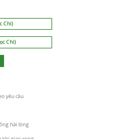
c Chi)
ọc Chi)
eo yêu cầu
ông hài lòng
u khi giao xong