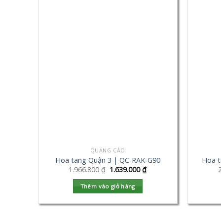
QUẢNG CÁO
Hoa tang Quận 3 | QC-RAK-G90
Hoa t
1.966.800
₫
1.639.000
₫
Thêm vào giỏ hàng