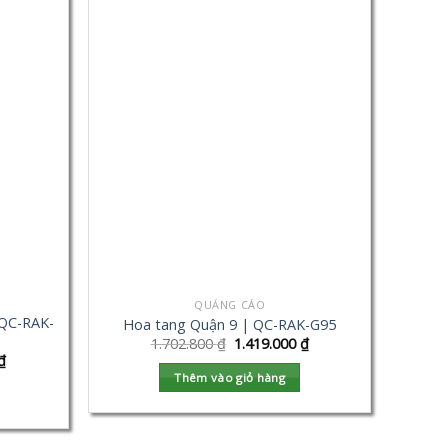
QUẢNG CÁO
 QC-RAK-
Hoa tang Quận 9 | QC-RAK-G95
1.702.800
₫
1.419.000
₫
₫
Thêm vào giỏ hàng