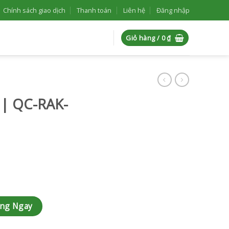
Chính sách giao dịch
Thanh toán
Liên hệ
Đăng nhập
Giỏ hàng /
0
₫
 | QC-RAK-
ợng
àng Ngay