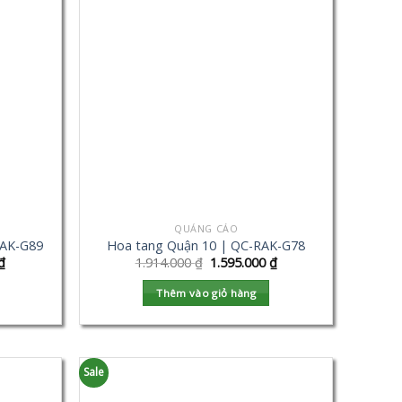
QUẢNG CÁO
RAK-G89
Hoa tang Quận 10 | QC-RAK-G78
₫
1.914.000
₫
1.595.000
₫
Thêm vào giỏ hàng
Sale