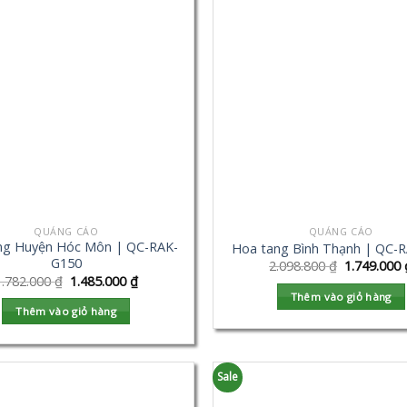
QUẢNG CÁO
QUẢNG CÁO
ng Huyện Hóc Môn | QC-RAK-
Hoa tang Bình Thạnh | QC-
G150
2.098.800
₫
1.749.000
1.782.000
₫
1.485.000
₫
Thêm vào giỏ hàng
Thêm vào giỏ hàng
Sale