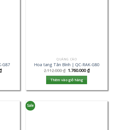
QUẢNG CÁO
K-G87
Hoa tang Tân Bình | QC-RAK-G80
₫
2.112.000
₫
1.760.000
₫
Thêm vào giỏ hàng
Sale