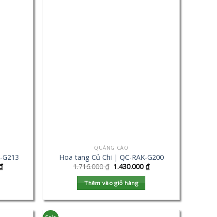
QUẢNG CÁO
K-G213
Hoa tang Củ Chi | QC-RAK-G200
₫
1.716.000
₫
1.430.000
₫
Thêm vào giỏ hàng