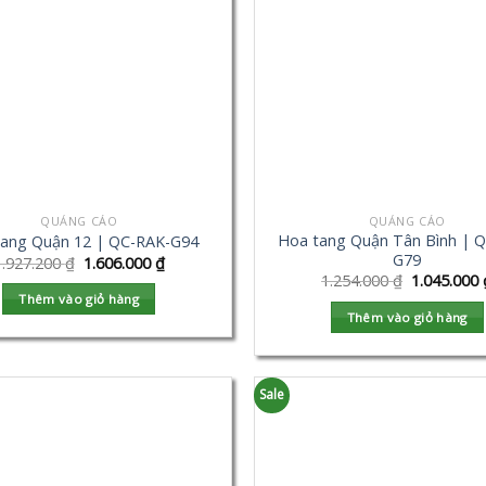
QUẢNG CÁO
QUẢNG CÁO
Hoa tang Quận Tân Bình | 
tang Quận 12 | QC-RAK-G94
G79
1.927.200
₫
1.606.000
₫
1.254.000
₫
1.045.000
Thêm vào giỏ hàng
Thêm vào giỏ hàng
Sale