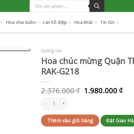
Tìm
kiếm
sản
phẩm
Hoa chia buồn
Lan hồ điệp
Hoa khác
Tin tức
Quảng cáo
Hoa chúc mừng Quận T
RAK-G218
2.376.000
1.980.000
₫
₫
Hoa chúc mừng Quận Thủ Đức | QC-RAK-G218
Đặt Giao H
Thêm vào giỏ hàng