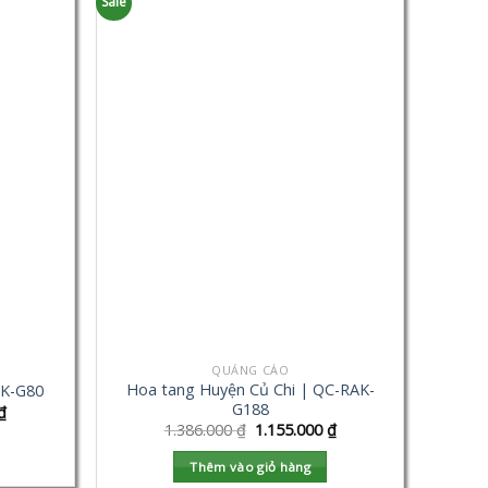
Sale
QUẢNG CÁO
Hoa tang Huyện Củ Chi | QC-RAK-
AK-G80
G188
₫
1.386.000
₫
1.155.000
₫
Thêm vào giỏ hàng