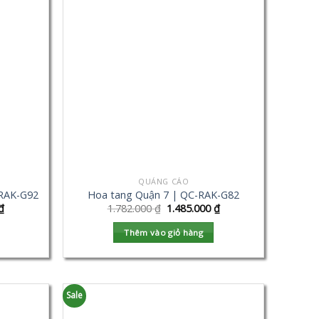
QUẢNG CÁO
-RAK-G92
Hoa tang Quận 7 | QC-RAK-G82
₫
1.782.000
₫
1.485.000
₫
Thêm vào giỏ hàng
Sale