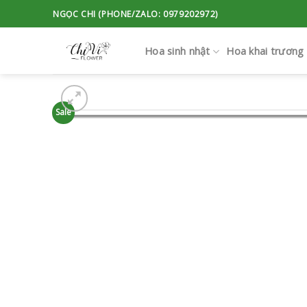
Skip
NGỌC CHI (PHONE/ZALO: 0979202972)
to
content
Hoa sinh nhật
Hoa khai trương
Sale