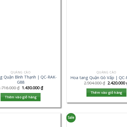
QUẢNG CÁO
QUẢNG CÁO
g Quận Bình Thạnh | QC-RAK-
Hoa tang Quận Gò Vấp | QC
G88
2.904.000
₫
2.420.000
1.716.000
₫
1.430.000
₫
Thêm vào giỏ hàng
Thêm vào giỏ hàng
Sale