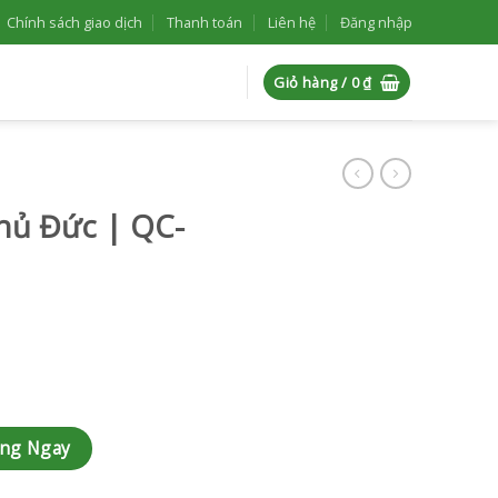
Chính sách giao dịch
Thanh toán
Liên hệ
Đăng nhập
Giỏ hàng /
0
₫
hủ Đức | QC-
 số lượng
àng Ngay