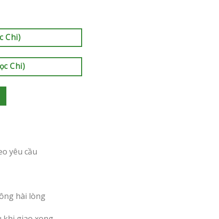
c Chi)
ọc Chi)
eo yêu cầu
ông hài lòng
u khi giao xong