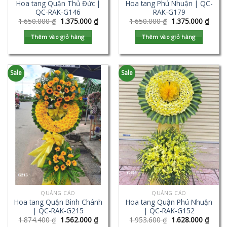
Hoa tang Quận Thủ Đức |
Hoa tang Phú Nhuận | QC-
QC-RAK-G146
RAK-G179
1.650.000
₫
1.375.000
₫
1.650.000
₫
1.375.000
₫
Thêm vào giỏ hàng
Thêm vào giỏ hàng
Sale
Sale
QUẢNG CÁO
QUẢNG CÁO
Hoa tang Quận Bình Chánh
Hoa tang Quận Phú Nhuận
| QC-RAK-G215
| QC-RAK-G152
1.874.400
₫
1.562.000
₫
1.953.600
₫
1.628.000
₫