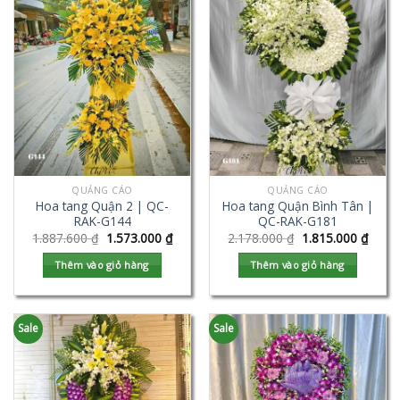
QUẢNG CÁO
QUẢNG CÁO
Hoa tang Quận 2 | QC-
Hoa tang Quận Bình Tân |
RAK-G144
QC-RAK-G181
1.887.600
₫
1.573.000
₫
2.178.000
₫
1.815.000
₫
Thêm vào giỏ hàng
Thêm vào giỏ hàng
Sale
Sale