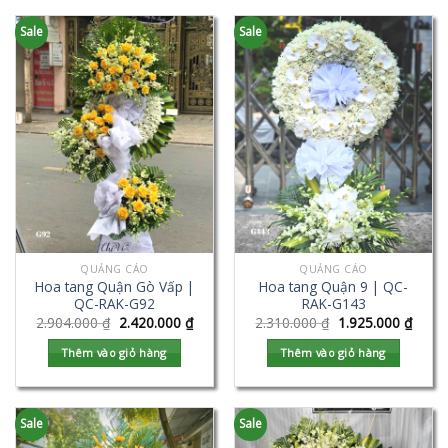
Sale
Sale
QUẢNG CÁO
QUẢNG CÁO
Hoa tang Quận Gò Vấp |
Hoa tang Quận 9 | QC-
QC-RAK-G92
RAK-G143
2.904.000
₫
2.420.000
₫
2.310.000
₫
1.925.000
₫
Thêm vào giỏ hàng
Thêm vào giỏ hàng
Sale
Sale