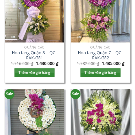
QUẢNG CÁO
QUẢNG CÁO
Hoa tang Quận 8 | QC-
Hoa tang Quận 7 | QC-
RAK-G81
RAK-G82
1.716.000
₫
1.430.000
₫
1.782.000
₫
1.485.000
₫
Thêm vào giỏ hàng
Thêm vào giỏ hàng
Sale
Sale